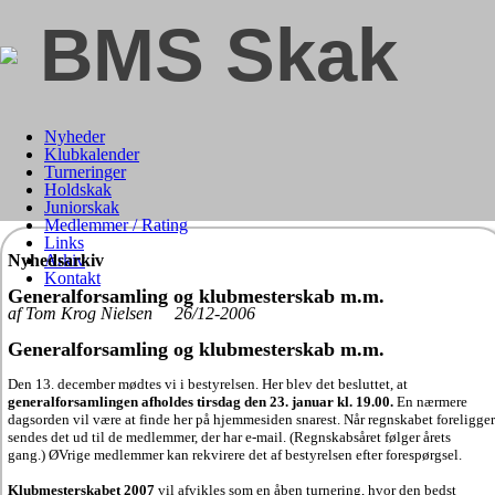
BMS Skak
Nyheder
Klubkalender
Turneringer
Holdskak
Juniorskak
Medlemmer / Rating
Links
Nyhedsarkiv
Arkiv
Kontakt
Generalforsamling og klubmesterskab m.m.
af Tom Krog Nielsen 26/12-2006
Generalforsamling og klubmesterskab m.m.
Den 13. december mødtes vi i bestyrelsen. Her blev det besluttet, at
generalforsamlingen afholdes
tirsdag den 23. januar kl. 19.00.
En nærmere
dagsorden vil være at finde her på hjemmesiden snarest. Når regnskabet foreligger
sendes det ud til de medlemmer, der har e-mail. (Regnskabsåret følger årets
gang.) ØVrige medlemmer kan rekvirere det af bestyrelsen efter forespørgsel.
Klubmesterskabet 2007
vil afvikles som en åben turnering, hvor den bedst