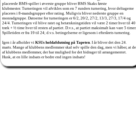
placerede BMS-spiller i øverste gruppe bliver BMS Skaks første
klubmester. Turneringen vil afvikles som en 7 runders turnering, hvor deltagerne
placeres i 8-mandsgrupper efter rating. Muligvis bliver nederste gruppe en
monradgruppe. Datoerne for turneringen er 6/2, 20/2, 27/2, 13/3, 27/3, 17/4 og
24/4. Turneringen vil blive ratet og betænkningstiden vil være 2 timer hver til 40
træk + ½ time hver til resten af partiet. D.v.s., at partiet maksimalt kan vare 5 timer
Spilletiden er fra 19 til 24; d.v.s. betingelserne er ligesom i efterårets turnering.
Ige
n i år afholder vi
KSUs holdafslutning på Tapeten
. I år bliver det den 24.
marts. Mange af klubbens medlemmer skal selv spille den dag, men vi håber, at de
af klubbens medlemmer, der har mulighed for det bidrager til arrangementet.
Husk, at en lille indsats er bedre end ingen indsats!