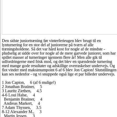
Den sidste juniortræning før vinterferieugen blev brugt til en
lynturnering for en stor del af juniorerne på tværs af alle
træningsholdene. Så det var hård kost for nogle af de mindste -
pludselig at sidde over for nogle af de mere garvede juniorer, som har
spillet masser af turneringer igennem flere år! Men alle gik til
udfordringerne med frisk mod, og det blev en spændende turnering
med mange gode resultater og adskillige overraskelser undervejs. Og
flot vinder med maksimumpoint 6 af 6 blev Jon Capion! Slutstillingen
kan ses nedenfor - og vi snuppede også lige et par billeder undervejs.
1 Jon Capion, 6 (af 6 mulige!)
2 Jonathan Braüner, 5
3 Lauritz Ziethen, 4.5
4-6 Loui Halse, 4
Benjamin Braüner, 4
Andreas Markert, 4
7 Adam Thyssen, 3.5
8-12 Alexander M., 3
Martin Jessen, 3