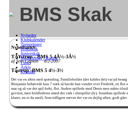
BMS Skak
Nyheder
Klubkalender
Turneringer
Nyhedsarkiv
Holdskak
Juniorskak
TÃ¥strup - BMS 5 4Â½-3Â½
Medlemmer / Rating
af Jens Capion 8/2-2007
Links
Arkiv
Tåstrup -BMS 5 4½-3½
Kontakt
Det var en aften med spænding. Familieholdet (det kaldes det) var på besøg
Benjamin behøvede kun 7 træk så havde han vundet over Frederik, en flot sej
mat og så var det spil forbi, flot. Anders spillede mod Denis men måtte til
gevinst, men holdlederen smed det væk i slutspillet (fy). Jonathan spillede
klaret, nu er du med). Som tidligere nævnt det var en dejlig aften, godt gået