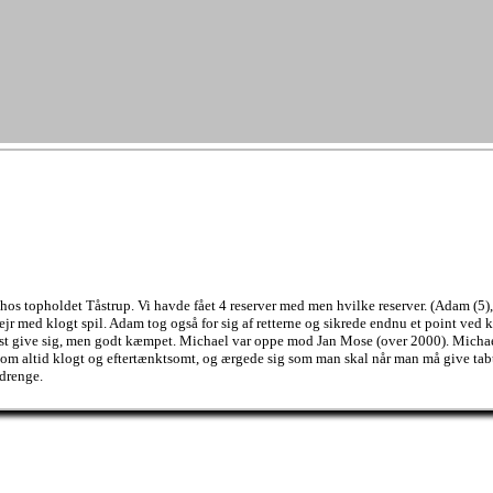
 hos topholdet Tåstrup. Vi havde fået 4 reserver med men hvilke reserver. (Adam (5
r med klogt spil. Adam tog også for sig af retterne og sikrede endnu et point ved k
sidst give sig, men godt kæmpet. Michael var oppe mod Jan Mose (over 2000). Michae
 som altid klogt og eftertænktsomt, og ærgede sig som man skal når man må give tabt
 drenge.