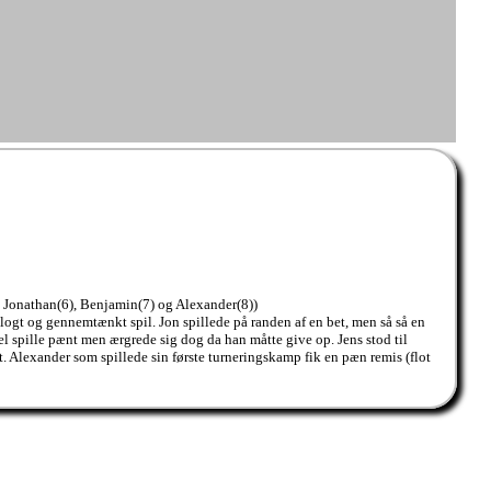
), Jonathan(6), Benjamin(7) og Alexander(8))
logt og gennemtænkt spil. Jon spillede på randen af en bet, men så så en
l spille pænt men ærgrede sig dog da han måtte give op. Jens stod til
. Alexander som spillede sin første turneringskamp fik en pæn remis (flot