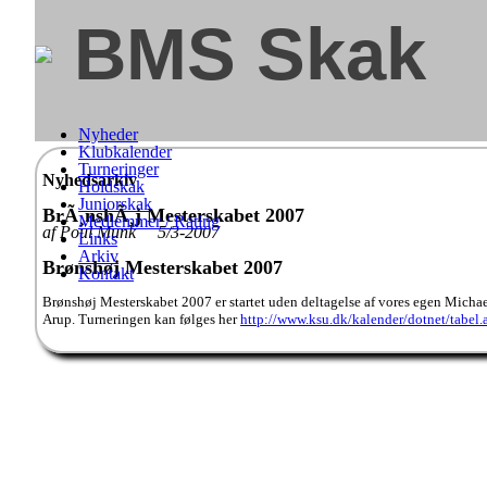
BMS Skak
Nyheder
Klubkalender
Turneringer
Nyhedsarkiv
Holdskak
Juniorskak
BrÃ¸nshÃ¸j Mesterskabet 2007
Medlemmer / Rating
af Poul Munk 5/3-2007
Links
Arkiv
Brønshøj Mesterskabet 2007
Kontakt
Brønshøj Mesterskabet 2007 er startet uden deltagelse af vores egen Michael
Arup. Turneringen kan følges her
http://www.ksu.dk/kalender/dotnet/tabel