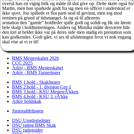
overså han en vigtig brik og måtte til slut give op. Dette skete også for
Martin, men han sparkede godt fra sig men en officer i underskud er
ikke sjovt. Jon spillede et flot parti stod til gevinst, men tog mod
remisen på grund af tidsmangel. Ja og så til aftenens
sentation den "gamle" holdleder spille godt og solidt og fik sin første
hele skalp i holdturneringen. Anders og Monika måtte desværre lide
den tort at heldet ikke var på deres side men stadig en prestation som
kan godkendes. Godt gået, vi ses til afslutningen hvor vi nok engang
skal vise at vi er til!
BMS Mesterskabet 2026
CCC 2025
Arkiv - BMS Mesterskabet
Arkiv - BMS Turneringer
BMS 1.hold - Skakligaen
BMS 2.hold - 1. division Grp 1
BMS 3.hold - KSU MesterrÃ¦kken
BMS 4.hold - KSU 3. rÃ¦kke
Arkiv holdskak
Juniorafdelingen
DSU Ungdomslister
DSU rating BMS Skak
DSU ratingsider