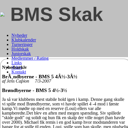
BMS Skak
Nyheder
Klubkalender
Turneringer
Holdskak
Juniorskak
Medlemmer / Rating
Links
Nyhedsarkiv
Arkiv
Kontakt
BrÃ¸ndbyerne - BMS 5 4Â½-3Â½
af Jens Capion 7/3-2007
Brøndbyerne - BMS 5 4½-3½
Ja så var klubbens mest stabile hold igen i kamp. Denne gang skulle
vi spille mod Brøndbyerne, som vi havde spillet 4 -4 mod i første
kamp.Vi mødte op med en reserve (Loui) ellers var alle
kampberedte.Det blev en aften med megen spænding. Siv spillede
"skide godt" og solidt og hun fik en skalp der ville noget (han havde
over 2000). Michael fik remis i en god kamp hvor modstanderen var
bange for at spille til enden. Loui, spille som han skulle, men pludseli