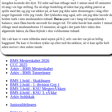
længden kostede det dyrt. Til sidst sad han tilbage med 1 minut mod 45 minutter
til mig i en lige stilling. En så ulige fordeling af tiden har jeg aldrig prøvet at
spille med før, og jeg var sikker på, at bare jeg ikke satte dronningen i slag eller
noget lignende ville jeg vinde. Det lykkedes mig også, selv om jeg ikke lavede d
bedste træk i min modstanders tidnød.
Daras
parti var i lang tid nogenlunde i
balance, men Dara havde anvendt for meget tid. Til sidst havde han under 1 minu
tilbage mod modstanderens 15 minutter, så også i det parti blev tiden den
afgørende faktor, da Dara fejlede i den voldsomme tidnød.
Alt i alt kan vi være tilfredse med sejren på 6-2, selv om det var på en billig
baggrund. Nu kan vi hverken rykke op eller ned fra rækken, så vi kan spille helt
uden nerver i den sidste runde.
BMS Mesterskabet 2026
CCC 2025
Arkiv - BMS Mesterskabet
Arkiv - BMS Turneringer
BMS 1.hold - Skakligaen
BMS 2.hold - 1. division Grp 1
BMS 3.hold - KSU MesterrÃ¦kken
BMS 4.hold - KSU 3. rÃ¦kke
Arkiv holdskak
Juniorafdelingen