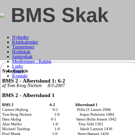
BMS Skak
Nyheder
Klubkalender
Turneringer
Holdskak
Juniorskak
Medlemmer / Rating
Links
Nyhedsarkiv
Arkiv
Kontakt
BMS 2 - Albertslund 1: 6-2
af Tom Krog Nielsen 8/3-2007
BMS 2 - Albertslund 1
BMS 2
6
-2
Albertslund 1
Carsten Hejberg
0
-1
Pelle O. Larsen
2006
Tom Krog Nielsen
1
-0
Jesper Pedersen 1984
Dara Akdag
0
-1
Søren Holm Jensen 1942
Alan Møller
1
-0
Tina Vehl 1501
Michael Tandrup
1
-0
Jakob Larsson 1436
Poul Munk
1
-0
Steen Hansen 1420