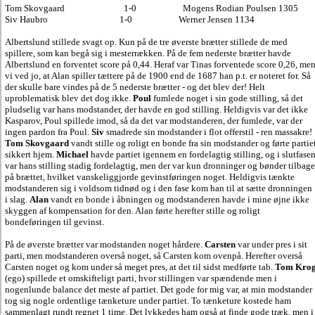
Tom Skovgaard 1-0 Mogens Rodian Poulsen 1305
Siv Haubro 1-0 Werner Jensen 1134
Albertslund stillede svagt op. Kun på de tre øverste brætter stillede de med
spillere, som kan begå sig i mesterrækken. På de fem nederste brætter havde
Albertslund en forventet score på 0,44. Heraf var Tinas forventede score 0,26, me
vi ved jo, at Alan spiller tættere på de 1900 end de 1687 han p.t. er noteret for. Så
der skulle bare vindes på de 5 nederste brætter - og det blev der! Helt
uproblematisk blev det dog ikke.
Poul
fumlede noget i sin gode stilling, så det
pludselig var hans modstander, der havde en god stilling. Heldigvis var det ikke
Kasparov, Poul spillede imod, så da det var modstanderen, der fumlede, var der
ingen pardon fra Poul.
Siv
smadrede sin modstander i flot offerstil - ren massakre!
Tom Skovgaard
vandt stille og roligt en bonde fra sin modstander og førte partie
sikkert hjem.
Michael
havde partiet igennem en fordelagtig stilling, og i slutfase
var hans stilling stadig fordelagtig, men der var kun dronninger og bønder tilbage
på brættet, hvilket vanskeliggjorde gevinstføringen noget. Heldigvis tænkte
modstanderen sig i voldsom tidnød og i den fase kom han til at sætte dronningen
i slag.
Alan
vandt en bonde i åbningen og modstanderen havde i mine øjne ikke
skyggen af kompensation for den. Alan førte herefter stille og roligt
bondeføringen til gevinst.
På de øverste brætter var modstanden noget hårdere.
Carsten
var under pres i sit
parti, men modstanderen overså noget, så Carsten kom ovenpå. Herefter overså
Carsten noget og kom under så meget pres, at det til sidst medførte tab.
Tom Kro
(ego) spillede et omskifteligt parti, hvor stillingen var spændende men i
nogenlunde balance det meste af partiet. Det gode for mig var, at min modstander
tog sig nogle ordentlige tænketure under partiet. To tænketure kostede ham
sammenlagt rundt regnet 1 time. Det lykkedes ham også at finde gode træk, men i