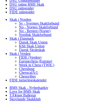
DSU Ungdomslister
DSU rating BMS Skak
DSU ratingsider
FIDE ratingsider
Skak i Norden
Sv - Sveriges Skakforbund
No - Norges Skakforbund
No - Bergen (Norge)
Nordisk Skakforbund
Skak i Danmark
Dansk Skak Union
Kbh Skak Union
Dansk Skoleskak
Skak i Verden
FIDE (Verden)
Europechess (Europa)
Week in Chess (TWIC)
Chessbase
ChesscafÃ©
Chessvibes
FIDE turneringskalender
BMS Skak - Nyhedsarkiv
Love for BMS Skak
TÃ¥rnet Ballerup
Skovlunde Skakklub