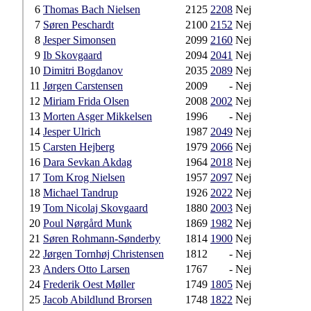
6
Thomas Bach Nielsen
2125
2208
Nej
7
Søren Peschardt
2100
2152
Nej
8
Jesper Simonsen
2099
2160
Nej
9
Ib Skovgaard
2094
2041
Nej
10
Dimitri Bogdanov
2035
2089
Nej
11
Jørgen Carstensen
2009
-
Nej
12
Miriam Frida Olsen
2008
2002
Nej
13
Morten Asger Mikkelsen
1996
-
Nej
14
Jesper Ulrich
1987
2049
Nej
15
Carsten Hejberg
1979
2066
Nej
16
Dara Sevkan Akdag
1964
2018
Nej
17
Tom Krog Nielsen
1957
2097
Nej
18
Michael Tandrup
1926
2022
Nej
19
Tom Nicolaj Skovgaard
1880
2003
Nej
20
Poul Nørgård Munk
1869
1982
Nej
21
Søren Rohmann-Sønderby
1814
1900
Nej
22
Jørgen Tornhøj Christensen
1812
-
Nej
23
Anders Otto Larsen
1767
-
Nej
24
Frederik Oest Møller
1749
1805
Nej
25
Jacob Abildlund Brorsen
1748
1822
Nej