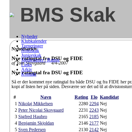
BMS Skak
Nyheder
Klubkalender
Turneringer
Nyhedsarkiv
Holdskak
Juniorskak
Nye ratingtal fra DSU og FIDE
Medlemmer / Rating
af Tom Skovgaard 4/4-2007
Links
Arkiv
Nye ratingtal fra DSU og FIDE
Kontakt
Så er der kommet nye ratingtal fra både DSU og fra FIDE her pr. 
kopi af listen her på siden. Desværre ser det ud til at divisionstu
#
Navn
Rating
Elo
Kandidat
1
Nikolaj Mikkelsen
2280
2294
Nej
2
Peter Nicolai Skovgaard
2231
2243
Nej
3
Sigfred Haubro
2165
2185
Nej
4
Benjamin Skjoldan
2146
2177
Nej
5
Sven Pedersen
2130
2142
Nej