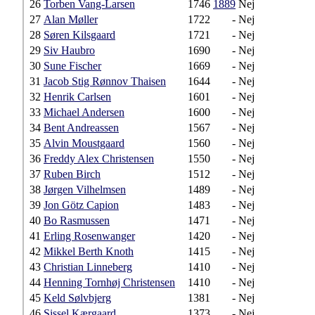
26
Torben Vang-Larsen
1746
1889
Nej
27
Alan Møller
1722
-
Nej
28
Søren Kilsgaard
1721
-
Nej
29
Siv Haubro
1690
-
Nej
30
Sune Fischer
1669
-
Nej
31
Jacob Stig Rønnov Thaisen
1644
-
Nej
32
Henrik Carlsen
1601
-
Nej
33
Michael Andersen
1600
-
Nej
34
Bent Andreassen
1567
-
Nej
35
Alvin Moustgaard
1560
-
Nej
36
Freddy Alex Christensen
1550
-
Nej
37
Ruben Birch
1512
-
Nej
38
Jørgen Vilhelmsen
1489
-
Nej
39
Jon Götz Capion
1483
-
Nej
40
Bo Rasmussen
1471
-
Nej
41
Erling Rosenwanger
1420
-
Nej
42
Mikkel Berth Knoth
1415
-
Nej
43
Christian Linneberg
1410
-
Nej
44
Henning Tornhøj Christensen
1410
-
Nej
45
Keld Sølvbjerg
1381
-
Nej
46
Sissel Kærgaard
1373
-
Nej