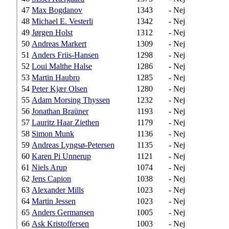
47
Max Bogdanov
1343
-
Nej
48
Michael E. Vesterli
1342
-
Nej
49
Jørgen Holst
1312
-
Nej
50
Andreas Markert
1309
-
Nej
51
Anders Friis-Hansen
1298
-
Nej
52
Loui Malthe Halse
1286
-
Nej
53
Martin Haubro
1285
-
Nej
54
Peter Kjær Olsen
1280
-
Nej
55
Adam Morsing Thyssen
1232
-
Nej
56
Jonathan Braüner
1193
-
Nej
57
Lauritz Haar Ziethen
1179
-
Nej
58
Simon Munk
1136
-
Nej
59
Andreas Lyngsø-Petersen
1135
-
Nej
60
Karen Pi Unnerup
1121
-
Nej
61
Niels Arup
1074
-
Nej
62
Jens Capion
1038
-
Nej
63
Alexander Mills
1023
-
Nej
64
Martin Jessen
1023
-
Nej
65
Anders Germansen
1005
-
Nej
66
Ask Kristoffersen
1003
-
Nej