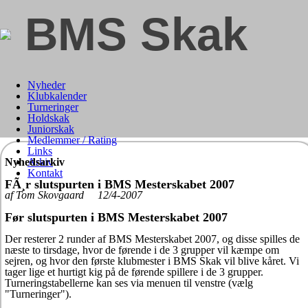
BMS Skak
Nyheder
Klubkalender
Turneringer
Holdskak
Juniorskak
Medlemmer / Rating
Links
Nyhedsarkiv
Arkiv
Kontakt
FÃ¸r slutspurten i BMS Mesterskabet 2007
af Tom Skovgaard 12/4-2007
Før slutspurten i BMS Mesterskabet 2007
Der resterer 2 runder af BMS Mesterskabet 2007, og disse spilles de
næste to tirsdage, hvor de førende i de 3 grupper vil kæmpe om
sejren, og hvor den første klubmester i BMS Skak vil blive kåret. Vi
tager lige et hurtigt kig på de førende spillere i de 3 grupper.
Turneringstabellerne kan ses via menuen til venstre (vælg
"Turneringer").