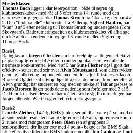
Mesterklassen
Thomas Bach
ligger i klar førerposition - både til sejren og
klubmesterskabet - med 4½ af 5 efter remis i 4. runde mod den
nærmeste forfølger, stærke
Thomas Struch
fra Gladsaxe, der har 4 af
5. Den "traditionelle" klubmester fra Ballerup,
Sigfred Haubro
, har
"kun" 3 af 5 efter nederlag til Thomas Struch og undertegnede (Tom
Skovgaard). Både turneringssejren og klubmesterskabet vil afhænge
direkte af det spændende topopgør i 6. runde mellem Sigfred og
Thomas Bach.
Basis1
Ratingfavorit
Jørgen Christensen
har foreløbig sat tingene effektivt
på plads og fører med 4½ efter 5 runder og bl.a. sejre over alle de
nærmeste konkurrenter! Med 4 af 5 har
Sune Fischer
også gjort det
effektivt - senest med sejr over
Alvin Moustgaard
, som ellers rykker
pænt i øjeblikket og imponerede med en flot sejr i Tal-stil over Jacob
Brorsen! Og det skal i øvrigt lige tilføjes at denne sejr kommer efter at
Alvin grundigt har studeret en bog med en række af Tals angrebssejre
Jacob Brorsen
ligger trods dette nederlag som forfølger med 3 af 5.
Da Henrik Carlsen desværre har måttet trække sig fra turneringen har
Jørgen allerede 5½ af 6 og er tæt på turneringssejren.
Basis2
Lauritz Ziethen
, 14-årig BMS junior, ser ud til at være på vej mod et
af sine bedste resultater! Lauritz fører med 4½ af 5, og remisen kom i
2. runde mod ratingtoeren
Peter Olsen
(en af gruppens 3
seniorspillere), der ligger toer med 4 point - begge er fra BMS Skak.
Lige efter disse følger tre BMS juniorer, nemlig
Jon Capion
og
Loui