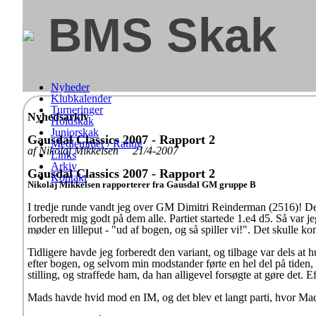
BMS Skak
Nyheder
Klubkalender
Turneringer
Nyhedsarkiv
Holdskak
Juniorskak
Gausdal Classics 2007 - Rapport 2
Medlemmer / Rating
af Nikolaj Mikkelsen 21/4-2007
Links
Arkiv
Gausdal Classics 2007 - Rapport 2
Kontakt
Nikolaj Mikkelsen rapporterer fra Gausdal GM gruppe B
I tredje runde vandt jeg over GM Dimitri Reinderman (2516)! Det e
forberedt mig godt på dem alle. Partiet startede 1.e4 d5. Så var 
møder en lilleput - "ud af bogen, og så spiller vi!". Det skulle k
Tidligere havde jeg forberedt den variant, og tilbage var dels at 
efter bogen, og selvom min modstander førte en hel del på tiden, f
stilling, og straffede ham, da han alligevel forsøgte at gøre det. E
Mads havde hvid mod en IM, og det blev et langt parti, hvor Mads 