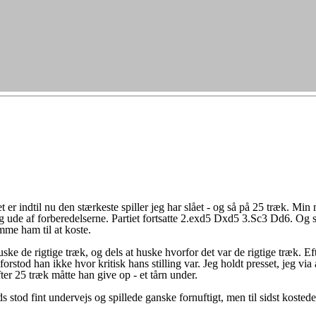
r indtil nu den stærkeste spiller jeg har slået - og så på 25 træk. Min 
jeg ude af forberedelserne. Partiet fortsatte 2.exd5 Dxd5 3.Sc3 Dd6. Og 
omme ham til at koste.
huske de rigtige træk, og dels at huske hvorfor det var de rigtige træk. 
orstod han ikke hvor kritisk hans stilling var. Jeg holdt presset, jeg vi
fter 25 træk måtte han give op - et tårn under.
stod fint undervejs og spillede ganske fornuftigt, men til sidst kostede