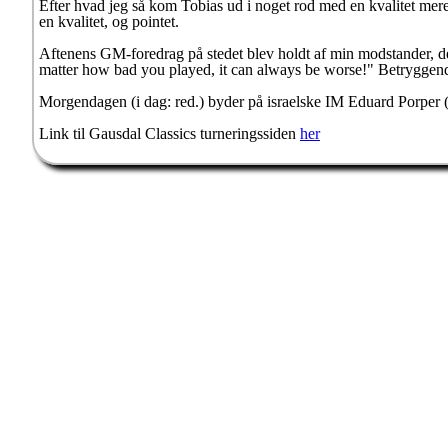
Efter hvad jeg så kom Tobias ud i noget rod med en kvalitet mere
en kvalitet, og pointet.
Aftenens GM-foredrag på stedet blev holdt af min modstander, de
matter how bad you played, it can always be worse!" Betryggende
Morgendagen (i dag: red.) byder på israelske IM Eduard Porper 
Link til Gausdal Classics turneringssiden
her