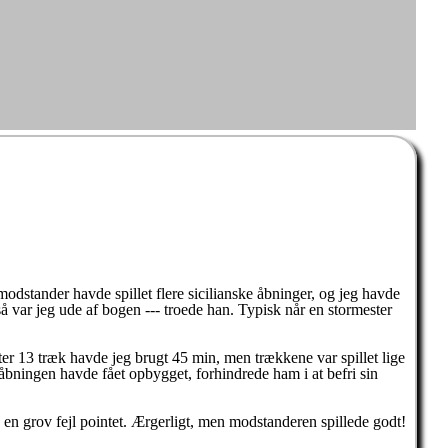
modstander havde spillet flere sicilianske åbninger, og jeg havde
så var jeg ude af bogen --- troede han. Typisk når en stormester
Efter 13 træk havde jeg brugt 45 min, men trækkene var spillet lige
a åbningen havde fået opbygget, forhindrede ham i at befri sin
 en grov fejl pointet. Ærgerligt, men modstanderen spillede godt!