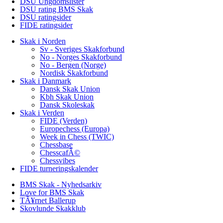
DSU Ungdomslister
DSU rating BMS Skak
DSU ratingsider
FIDE ratingsider
Skak i Norden
Sv - Sveriges Skakforbund
No - Norges Skakforbund
No - Bergen (Norge)
Nordisk Skakforbund
Skak i Danmark
Dansk Skak Union
Kbh Skak Union
Dansk Skoleskak
Skak i Verden
FIDE (Verden)
Europechess (Europa)
Week in Chess (TWIC)
Chessbase
ChesscafÃ©
Chessvibes
FIDE turneringskalender
BMS Skak - Nyhedsarkiv
Love for BMS Skak
TÃ¥rnet Ballerup
Skovlunde Skakklub