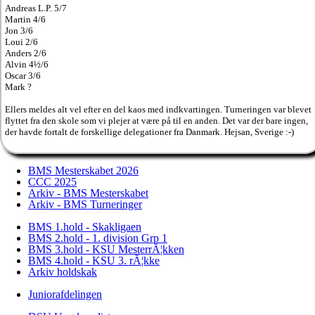
Andreas L.P. 5/7
Martin 4/6
Jon 3/6
Loui 2/6
Anders 2/6
Alvin 4½/6
Oscar 3/6
Mark ?
Ellers meldes alt vel efter en del kaos med indkvartingen. Turneringen var blevet
flyttet fra den skole som vi plejer at være på til en anden. Det var der bare ingen,
der havde fortalt de forskellige delegationer fra Danmark. Hejsan, Sverige :-)
BMS Mesterskabet 2026
CCC 2025
Arkiv - BMS Mesterskabet
Arkiv - BMS Turneringer
BMS 1.hold - Skakligaen
BMS 2.hold - 1. division Grp 1
BMS 3.hold - KSU MesterrÃ¦kken
BMS 4.hold - KSU 3. rÃ¦kke
Arkiv holdskak
Juniorafdelingen