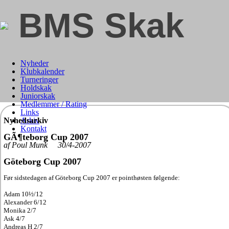
BMS Skak
Nyheder
Klubkalender
Turneringer
Holdskak
Juniorskak
Medlemmer / Rating
Links
Nyhedsarkiv
Arkiv
Kontakt
GÃ¶teborg Cup 2007
af Poul Munk 30/4-2007
Göteborg Cup 2007
Før sidstedagen af Göteborg Cup 2007 er pointhøsten følgende:
Adam 10½/12
Alexander 6/12
Monika 2/7
Ask 4/7
Andreas H 2/7