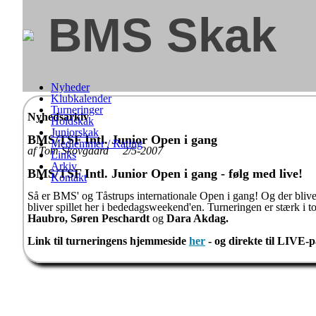
BMS Skak
Nyheder
Klubkalender
Turneringer
Nyhedsarkiv
Holdskak
Juniorskak
BMS/TSF Intl. Junior Open i gang
Medlemmer / Rating
af Tom Skovgaard 2/5-2007
Links
Arkiv
BMS/TSF Intl. Junior Open i gang - følg med live!
Kontakt
Så er BMS' og Tåstrups internationale Open i gang! Og der bliver t
bliver spillet her i bededagsweekend'en. Turneringen er stærk i 
Haubro, Søren Peschardt
og
Dara Akdag.
Link til turneringens hjemmeside
her
- og direkte til LIVE-