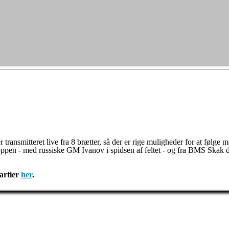
ransmitteret live fra 8 brætter, så der er rige muligheder for at følge m
toppen - med russiske GM Ivanov i spidsen af feltet - og fra BMS Skak 
partier
her
.