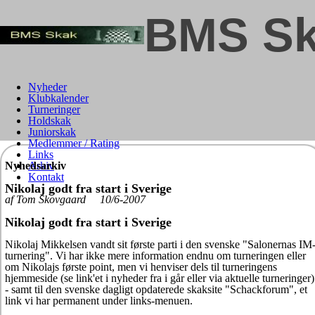
BMS Sk
Nyheder
Klubkalender
Turneringer
Holdskak
Juniorskak
Medlemmer / Rating
Links
Nyhedsarkiv
Arkiv
Kontakt
Nikolaj godt fra start i Sverige
af Tom Skovgaard 10/6-2007
Nikolaj godt fra start i Sverige
Nikolaj Mikkelsen vandt sit første parti i den svenske "Salonernas IM
turnering". Vi har ikke mere information endnu om turneringen eller
om Nikolajs første point, men vi henviser dels til turneringens
hjemmeside (se link'et i nyheder fra i går eller via aktuelle turneringer)
- samt til den svenske dagligt opdaterede skaksite "Schackforum", et
link vi har permanent under links-menuen.