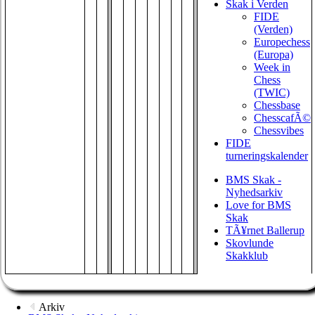
Skak i Verden
FIDE
(Verden)
Europechess
(Europa)
Week in
Chess
(TWIC)
Chessbase
ChesscafÃ©
Chessvibes
FIDE
turneringskalender
BMS Skak -
Nyhedsarkiv
Love for BMS
Skak
TÃ¥rnet Ballerup
Skovlunde
Skakklub
Arkiv