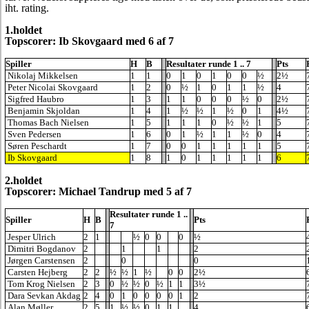
iht. rating.
1.holdet
Topscorer: Ib Skovgaard med 6 af 7
Spiller
H
B
Resultater runde 1 .. 7
Pts
Nikolaj Mikkelsen
1
1
0
1
0
1
0
0
½
2½
Peter Nicolai Skovgaard
1
2
0
½
1
0
1
1
½
4
Sigfred Haubro
1
3
1
1
0
0
0
½
0
2½
Benjamin Skjoldan
1
4
1
½
½
1
½
0
1
4½
Thomas Bach Nielsen
1
5
1
1
1
0
½
½
1
5
Sven Pedersen
1
6
0
1
½
1
1
½
0
4
Søren Peschardt
1
7
0
0
1
1
1
1
1
5
Ib Skovgaard
1
8
1
0
1
1
1
1
1
6
2.holdet
Topscorer: Michael Tandrup med 5 af 7
Resultater runde 1 ..
Spiller
H
B
Pts
7
Jesper Ulrich
2
1
½
0
0
0
½
Dimitri Bogdanov
2
1
1
2
Jørgen Carstensen
2
0
0
Carsten Hejberg
2
2
½
½
1
½
0
0
2½
Tom Krog Nielsen
2
3
0
½
½
0
½
1
1
3½
Dara Sevkan Akdag
2
4
0
1
0
0
0
0
1
2
Alan Møller
2
5
1
½
½
0
1
1
4