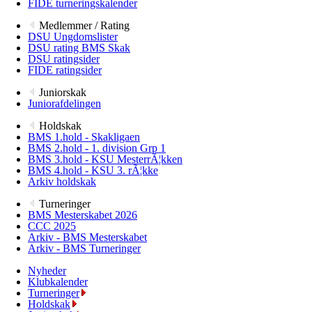
FIDE turneringskalender
Medlemmer / Rating
DSU Ungdomslister
DSU rating BMS Skak
DSU ratingsider
FIDE ratingsider
Juniorskak
Juniorafdelingen
Holdskak
BMS 1.hold - Skakligaen
BMS 2.hold - 1. division Grp 1
BMS 3.hold - KSU MesterrÃ¦kken
BMS 4.hold - KSU 3. rÃ¦kke
Arkiv holdskak
Turneringer
BMS Mesterskabet 2026
CCC 2025
Arkiv - BMS Mesterskabet
Arkiv - BMS Turneringer
Nyheder
Klubkalender
Turneringer
Holdskak