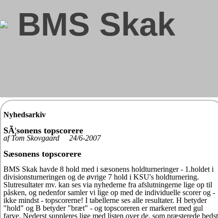
BMS Skak
Nyhedsarkiv
SÃ¦sonens topscorere
af Tom Skovgaard 24/6-2007
Sæsonens topscorere
BMS Skak havde 8 hold med i sæsonens holdturneringer - 1.holdet i
divisionsturneringen og de øvrige 7 hold i KSU's holdturnering.
Slutresultater mv. kan ses via nyhederne fra afslutningerne lige op til
påsken, og nedenfor samler vi lige op med de individuelle scorer og -
ikke mindst - topscorerne! I tabellerne ses alle resultater. H betyder
"hold" og B betyder "bræt" - og topscoreren er markeret med gul
farve. Nederst suppleres lige med listen over de, som præsterede bedst