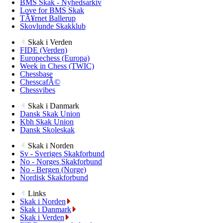
BMS Skak - Nyhedsarkiv
Love for BMS Skak
TÃ¥rnet Ballerup
Skovlunde Skakklub
Skak i Verden
FIDE (Verden)
Europechess (Europa)
Week in Chess (TWIC)
Chessbase
ChesscafÃ©
Chessvibes
Skak i Danmark
Dansk Skak Union
Kbh Skak Union
Dansk Skoleskak
Skak i Norden
Sv - Sveriges Skakforbund
No - Norges Skakforbund
No - Bergen (Norge)
Nordisk Skakforbund
Links
Skak i Norden
Skak i Danmark
Skak i Verden