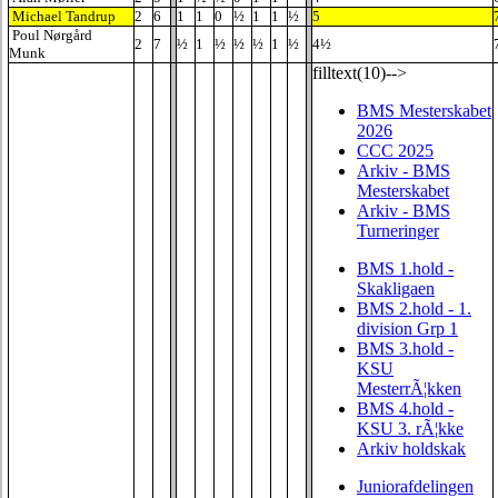
Michael Tandrup
2
6
1
1
0
½
1
1
½
5
Poul Nørgård
2
7
½
1
½
½
½
1
½
4½
Munk
filltext(10)-->
BMS Mesterskabet
2026
CCC 2025
Arkiv - BMS
Mesterskabet
Arkiv - BMS
Turneringer
BMS 1.hold -
Skakligaen
BMS 2.hold - 1.
division Grp 1
BMS 3.hold -
KSU
MesterrÃ¦kken
BMS 4.hold -
KSU 3. rÃ¦kke
Arkiv holdskak
Juniorafdelingen