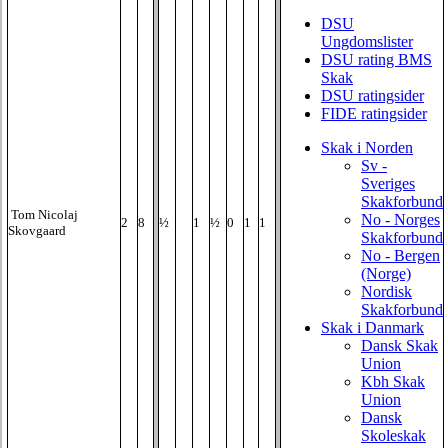
DSU
Ungdomslister
DSU rating BMS
Skak
DSU ratingsider
FIDE ratingsider
Skak i Norden
Sv -
Sveriges
Skakforbund
Tom Nicolaj
No - Norges
2
8
½
1
½
0
1
1
Skovgaard
Skakforbund
No - Bergen
(Norge)
Nordisk
Skakforbund
Skak i Danmark
Dansk Skak
Union
Kbh Skak
Union
Dansk
Skoleskak