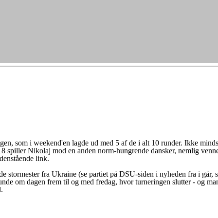
!
ingen, som i weekend'en lagde ud med 5 af de i alt 10 runder. Ikke mind
. 18 spiller Nikolaj mod en anden norm-hungrende dansker, nemlig venne
nedenstående link.
tede stormester fra Ukraine (se partiet på DSU-siden i nyheden fra i går,
runde om dagen frem til og med fredag, hvor turneringen slutter - og man
.