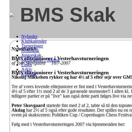
BMS Skak
Nyheder
Klubkalender
Turneringer
Nyhedsarkiv
Holdskak
Juniorskak
BMS elitejuniorer i Vesterhavsturneringen
Medlemmer / Rating
af Tom Skovgaard 16/7-2007
Links
Arkiv
BMS elitejuniorer i Vesterhavsturneringen
Kontakt
Nikolaj Mikkelsen rykker og har 4½ af 5 efter sejr over GM
Tre af vores lovende elitejuniorer er fint med i Vesterhavsturner
4½ af 5 efter 1½ mod 2 af de 3 gæstende stormestre!! I aften kl
tidligere partier er på "live" kan også dette parti følges live via 
Peter Skovgaard
startede fint med 2 af 2, tabte så til den topra
Akdag
har 2½ af 5 også efter gode resultater. Der spilles nu en 
event på skakscenen: Politiken Cup / Copenhagen Chess Festival
Følg med i Vesterhavsturneringen 2007 via hjemmesiden her: