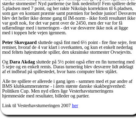
stærke stormestre! Nyd partierne (se link nedenfor)! Fem spillere delte
5.pladsen med 7 point, og her rakte Nikolajs korrektion til 6.pladsen,
som gav en kontant præmie samt præmien for bedste junior! Desværr
blev det heller ikke denne gang til IM-norm - ikke fordi resultatet ikke
var godt nok, for det var pænt over de 2450, men der var for få
udlændinge med i turneringen - det var desværre ikke nok at ligge
med i toppen hele vejen igennem.
Peter Skovgaard
sluttede også fint med 6½ point - fire fine sejre, fe
remiser, hvoraf de 4 var klart i overkanten, og kun et enkelt nederlag
mod feltets højestratede spiller, den ukrainske stormester Ovsejevits.
Og
Dara Akdag
sluttede på 5½ point også efter en fin turnering med
5 sejre og en enkelt remis. Daras turnering blev desværre lidt ødelagt
af et indbrud på spillestedet, hvor hans computer blev stjålet.
Alle tre spillere er allerede i gang igen - sammen med et par andre af
BMS klubkammeraterne - i årets største danske skakbegivenhed:
Politiken Cup. Men nyd ellers lige Vesterhavsturneringens
hjemmeside med resultater, billeder og partier.
Link til Vesterhavsturneringen 2007
her