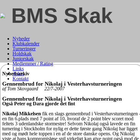
BMS Skak
Nyheder
Klubkalender
Turneringer
Holdskak
Juniorskak
Medlemmer / Rating
Links
Nyhedsarkiv
Arkiv
Kontakt
Gennembrud for Nikolaj i Vesterhavsturneringen
af Tom Skovgaard 22/7-2007
Gennembrud for Nikolaj i Vesterhavsturneringen
Også Peter og Dara gjorde det fint
Nikolaj Mikkelsen
fik en slags gennembrud i Vesterhavsturneringen 
en fin 6.plads med 7 point af 10, hvoraf de 2 point blev scoret mod
feltets 3 udenlandske stormestre! Selvom Nikolaj også lavede en fin
turnering i Stockholm for nylig er dette første gang Nikolaj har ligget
med og mødt hele toppen i en af de store danske opens. Og Nikolaj
viste at hans kompromisløse spil virkeligt kan give point også mod de