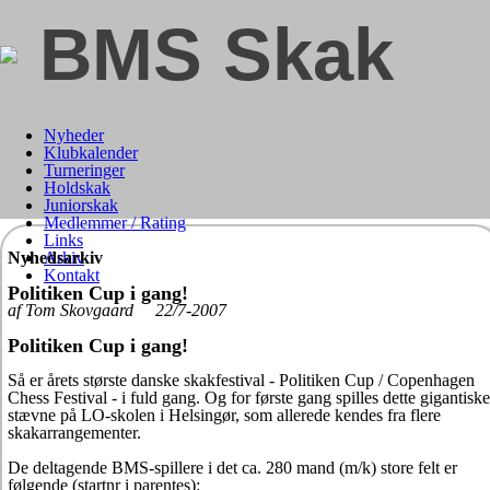
BMS Skak
Nyheder
Klubkalender
Turneringer
Holdskak
Juniorskak
Medlemmer / Rating
Links
Nyhedsarkiv
Arkiv
Kontakt
Politiken Cup i gang!
af Tom Skovgaard 22/7-2007
Politiken Cup i gang!
Så er årets største danske skakfestival - Politiken Cup / Copenhagen
Chess Festival - i fuld gang. Og for første gang spilles dette gigantiske
stævne på LO-skolen i Helsingør, som allerede kendes fra flere
skakarrangementer.
De deltagende BMS-spillere i det ca. 280 mand (m/k) store felt er
følgende (startnr i parentes):