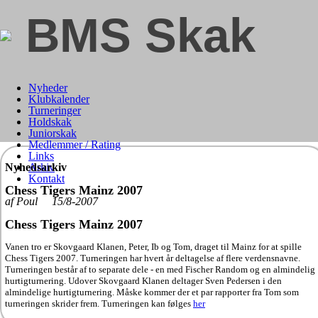
BMS Skak
Nyheder
Klubkalender
Turneringer
Holdskak
Juniorskak
Medlemmer / Rating
Links
Nyhedsarkiv
Arkiv
Kontakt
Chess Tigers Mainz 2007
af Poul 15/8-2007
Chess Tigers Mainz 2007
Vanen tro er Skovgaard Klanen, Peter, Ib og Tom, draget til Mainz for at spille
Chess Tigers 2007. Turneringen har hvert år deltagelse af flere verdensnavne.
Turneringen består af to separate dele - en med Fischer Random og en almindelig
hurtigturnering. Udover Skovgaard Klanen deltager Sven Pedersen i den
almindelige hurtigturnering. Måske kommer der et par rapporter fra Tom som
turneringen skrider frem. Turneringen kan følges
her