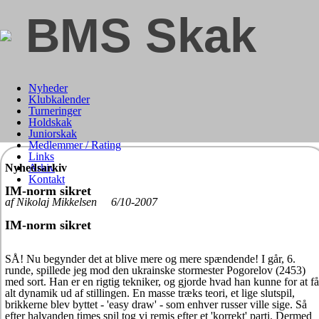
BMS Skak
Nyheder
Klubkalender
Turneringer
Holdskak
Juniorskak
Medlemmer / Rating
Links
Nyhedsarkiv
Arkiv
Kontakt
IM-norm sikret
af Nikolaj Mikkelsen 6/10-2007
IM-norm sikret
SÅ! Nu begynder det at blive mere og mere spændende! I går, 6.
runde, spillede jeg mod den ukrainske stormester Pogorelov (2453)
med sort. Han er en rigtig tekniker, og gjorde hvad han kunne for at få
alt dynamik ud af stillingen. En masse træks teori, et lige slutspil,
brikkerne blev byttet - 'easy draw' - som enhver russer ville sige. Så
efter halvanden times spil tog vi remis efter et 'korrekt' parti. Dermed