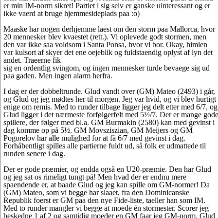
er min IM-norm sikret! Partiet i sig selv er ganske uinteressant og er
ikke vaerd at bruge hjemmesideplads paa :o)
Maaske har nogen derhjemme laest om den storm paa Mallorca, hvor
20 mennesker blev kvaestet (rett.). Vi oplevede godt stormen, men
den var ikke saa voldsom i Santa Ponsa, hvor vi bor. Okay, himlen
var kulsort af skyer det ene oejeblik og fuldstaendig oplyst af lyn det
andet. Traeerne fik
sig en ordentlig svingom, og ingen mennesker turde bevaege sig ud
paa gaden. Men ingen alarm herfra.
I dag er der dobbeltrunde. Glud vandt over (GM) Mateo (2493) i går,
og Glud og jeg mødtes her til morgen. Jeg var hvid, og vi blev hurtigt
enige om remis. Med to runder tilbage ligger jeg delt etter med 6/7, og
Glud ligger i det nærmeste forfølgerfelt med 5½/7. Der er mange god
spillere, der følger med bl.a. GM Burmakin (2580) kan med gevinst i
dag komme op på 5½. GM Movsziszian, GM Meijers og GM
Pogorelov har alle mulighed for at få 6/7 med gevinst i dag.
Forhåbentligt spilles alle partierne fuldt ud, så folk er udmattede til
runden senere i dag.
Der er gode præmier, og endda også en U20-præmie. Den har Glud
og jeg sat os rimeligt tungt på! Men hvad der er endnu mere
spaendende er, at baade Glud og jeg kan spille om GM-normer! Da
(GM) Mateo, som vi begge har slaaet, fra den Dominicanske
Republik foerst er GM paa den nye Fide-liste, taeller han som IM.
Med to runder mangler vi begge at moede én stormester. Scorer jeg
beskedne 1 af 2 og samtidig moeder en GM faar jeg GM-norm. Glud