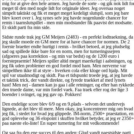
mig for at give den hele armen. Jeg havde de sorte - og gik nok lidt fo
meget til den med nogle lidt for originale ideer. Jeg oversaa noget
simpelt taktiskt og fik et meget meget kedeligt slutspil, som jeg bare
blev koert over i. Jeg synes selv jeg havde nogenlunde chancer for
remis i taarnslutspillet - men min modstander fik paavist det modsatte.
Et skidt parti fra min side.
Sidste runde trak jeg GM Meijers (2483) - en perfekt lodtraekning, da
jeg skulle moede en GM mere for at have chancer for normen. De 2
foerste braetter endte hurtigt i remis - hvilket betoed, at jeg pludselig
sad og spillede ikke bare for en norm, men for turneringssejren
(afgoeres paa korrektion - og min var bedst) og de 1200 euro i
foerstepraemie! Meijers spiller altid meget maerkeligt i aabningen, og
jeg fik uden problemer en god fordel mod ham. Men nerverne var
simpelthen ikke til at styre - hverken cola eller kloge ord hjalp. Mit
spil var utaalmodigt og skidt. Paa et tidspunkt troede jeg, at jeg havde
et taktisk trick, der vandt direkte, og fyrede traekket af med lynets
hast! Men nej - damen kan jo gaa i alle retninger, og efter han rykkede
den truede dame, var min fordel vaek. Faa traek efter rog der lige 3
boender i svinget, og jeg gav op. Pokkers!
Den endelige score blev 6/9 og en 9.plads - selvom det undervejs
lignede, at det blev til mere. Men okay, jeg koncentrerer mig om hvad
jeg fik, i stedet for hvad jeg glippede. IM-norm, 2500+ praestation, en
god oplevelse og 36 elopoint i skuffen hvilket betyder, at jeg er 2350+
paa naeste elo-liste! En super turnering for mit vedkommende!
Og saa fra den ene succes til den anden: Glud vandt naestsidste parti