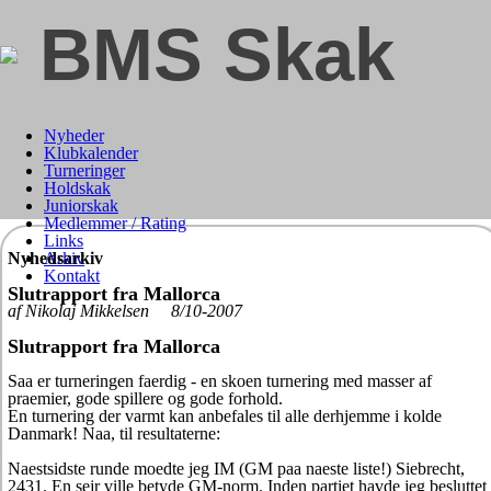
BMS Skak
Nyheder
Klubkalender
Turneringer
Holdskak
Juniorskak
Medlemmer / Rating
Links
Nyhedsarkiv
Arkiv
Kontakt
Slutrapport fra Mallorca
af Nikolaj Mikkelsen 8/10-2007
Slutrapport fra Mallorca
Saa er turneringen faerdig - en skoen turnering med masser af
praemier, gode spillere og gode forhold.
En turnering der varmt kan anbefales til alle derhjemme i kolde
Danmark! Naa, til resultaterne:
Naestsidste runde moedte jeg IM (GM paa naeste liste!) Siebrecht,
2431. En sejr ville betyde GM-norm. Inden partiet havde jeg besluttet