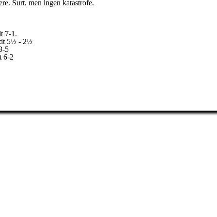
mere. Surt, men ingen katastrofe.
t 7-1.
dt 5½ - 2½
3-5
t 6-2