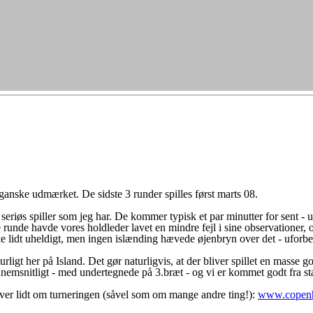
g ganske udmærket. De sidste 3 runder spilles først marts 08.
eriøs spiller som jeg har. De kommer typisk et par minutter for sent - uf
 runde havde vores holdleder lavet en mindre fejl i sine observationer, 
rke lidt uheldigt, men ingen islænding hævede øjenbryn over det - uforb
urligt her på Island. Det gør naturligvis, at der bliver spillet en masse
nnemsnitligt - med undertegnede på 3.bræt - og vi er kommet godt fra sta
er lidt om turneringen (såvel som om mange andre ting!):
www.copenh