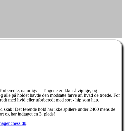
orberedte, naturligvis. Tingene er ikke så vigtige, og
og alle på holdet havde den modsatte farve af, hvad de troede. For
eredt med hvid eller uforberedt med sort - hip som hap.
 god skak! Det førende hold har ikke spillere under 2400 mens de
rt og har indtaget en 3. plads!
agenchess.dk
.