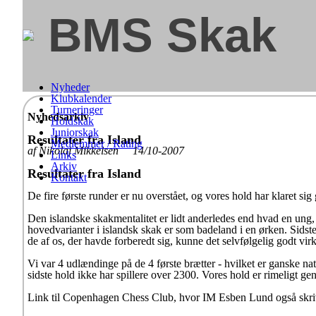
BMS Skak
Nyheder
Klubkalender
Turneringer
Nyhedsarkiv
Holdskak
Juniorskak
Resultater fra Island
Medlemmer / Rating
af Nikolaj Mikkelsen 14/10-2007
Links
Arkiv
Resultater fra Island
Kontakt
De fire første runder er nu overstået, og vores hold har klaret si
Den islandske skakmentalitet er lidt anderledes end hvad en ung, s
hovedvarianter i islandsk skak er som badeland i en ørken. Sidste
de af os, der havde forberedt sig, kunne det selvfølgelig godt vi
Vi var 4 udlændinge på de 4 første brætter - hvilket er ganske nat
sidste hold ikke har spillere over 2300. Vores hold er rimeligt ge
Link til Copenhagen Chess Club, hvor IM Esben Lund også skriv