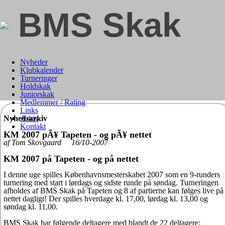
BMS Skak
Nyheder
Klubkalender
Turneringer
Holdskak
Juniorskak
Medlemmer / Rating
Links
Nyhedsarkiv
Arkiv
Kontakt
KM 2007 pÃ¥ Tapeten - og pÃ¥ nettet
af Tom Skovgaard 16/10-2007
KM 2007 på Tapeten - og på nettet
I denne uge spilles Københavnsmesterskabet 2007 som en 9-runders
turnering med start i lørdags og sidste runde på søndag. Turneringen
afholdes af BMS Skak på Tapeten og 8 af partierne kan følges live på
nettet dagligt! Der spilles hverdage kl. 17,00, lørdag kl. 13,00 og
søndag kl. 11,00.
BMS Skak har følgende deltagere med blandt de 22 deltagere: