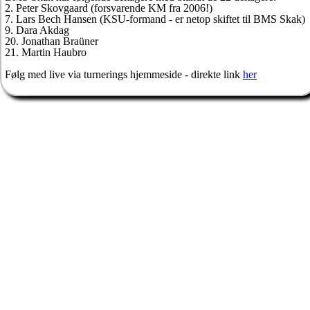
2. Peter Skovgaard (forsvarende KM fra 2006!)
7. Lars Bech Hansen (KSU-formand - er netop skiftet til BMS Skak)
9. Dara Akdag
20. Jonathan Braüner
21. Martin Haubro
Følg med live via turnerings hjemmeside - direkte link
her