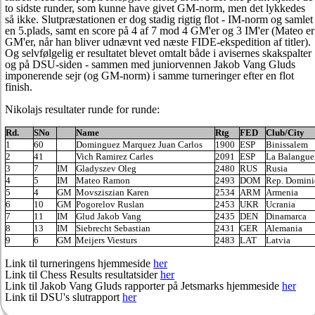
to sidste runder, som kunne have givet GM-norm, men det lykkedes
så ikke. Slutpræstationen er dog stadig rigtig flot - IM-norm og samlet
en 5.plads, samt en score på 4 af 7 mod 4 GM'er og 3 IM'er (Mateo er
GM'er, når han bliver udnævnt ved næste FIDE-ekspedition af titler).
Og selvfølgelig er resultatet blevet omtalt både i avisernes skakspalter
og på DSU-siden - sammen med juniorvennen Jakob Vang Gluds
imponerende sejr (og GM-norm) i samme turneringer efter en flot
finish.
Nikolajs resultater runde for runde:
Rd.
SNo
Name
Rtg
FED
Club/City
1
60
Dominguez Marquez Juan Carlos
1900
ESP
Binissalem
2
41
Vich Ramirez Carles
2091
ESP
La Balangue
3
7
IM
Gladyszev Oleg
2480
RUS
Rusia
4
5
IM
Mateo Ramon
2493
DOM
Rep. Domini
5
4
GM
Movsziszian Karen
2534
ARM
Armenia
6
10
GM
Pogorelov Ruslan
2453
UKR
Ucrania
7
11
IM
Glud Jakob Vang
2435
DEN
Dinamarca
8
13
IM
Siebrecht Sebastian
2431
GER
Alemania
9
6
GM
Meijers Viesturs
2483
LAT
Latvia
Link til turneringens hjemmeside
her
Link til Chess Results resultatsider
her
Link til Jakob Vang Gluds rapporter på Jetsmarks hjemmeside
her
Link til DSU's slutrapport
her