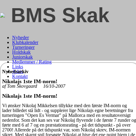
BMS Skak
Nyheder
Klubkalender
Turneringer
Holdskak
Juniorskak
Medlemmer / Rating
Links
Nyhedsarkiv
Arkiv
Kontakt
Nikolajs 1ste IM-norm!
af Tom Skovgaard 16/10-2007
Nikolajs 1ste IM-norm!
Vi ønsker Nikolaj Mikkelsen tillykke med den første IM-norm og
lader billedet stå lidt - og supplerer lige Nikolajs egne beretninger fra
turneringen "Open Es Vermar" på Mallorca med en resultatoversigt
nedenfor. Som det kan ses var Nikolaj flyvende i de første 7 runder o
førte med 6 af 7 og en præstationsrating - på det tidspunkt - på over
2700! Allerede på det tidspunkt var, som Nikolaj skrev, IM-normen
sikret. Med skarpt spil forsøgte Nikolaj at hive det ene point hjem i de