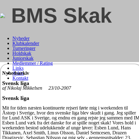
BMS Skak
Nyheder
Klubkalender
Turneringer
Holdskak
Juniorskak
Medlemmer / Rating
Links
Nyhedsarkiv
Arkiv
Kontakt
Svensk liga
af Nikolaj Mikkelsen 23/10-2007
Svensk liga
Mit for tiden næsten kontinuerte rejseri førte mig i weekenden til
Åstorp i Sverige, hvor den svenske liga blev skudt i gang. Jeg spiller
for Lund ASK i Sverige, og endnu en gang rejste jeg sammen med I
Esben Lund væk fra det danske for at spille noget skak! Vores hold i
weekenden bestod udelukkende af unge løver: Esben Lund, Hans
Tikkanen, Axel Smith, Linus Olsson, Daniel Semcesen, Drazen
Dragizevic, Sebastian Nilsson og mig selv - gennemsnitsalder: 23.