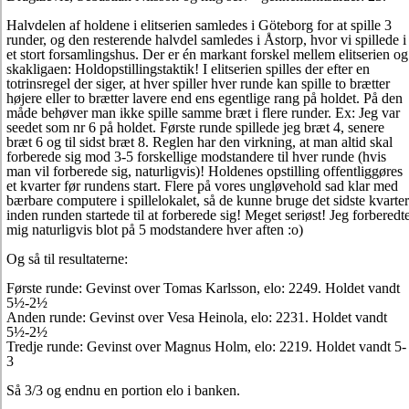
Halvdelen af holdene i elitserien samledes i Göteborg for at spille 3
runder, og den resterende halvdel samledes i Åstorp, hvor vi spillede i
et stort forsamlingshus. Der er én markant forskel mellem elitserien og
skakligaen: Holdopstillingstaktik! I elitserien spilles der efter en
totrinsregel der siger, at hver spiller hver runde kan spille to brætter
højere eller to brætter lavere end ens egentlige rang på holdet. På den
måde behøver man ikke spille samme bræt i flere runder. Ex: Jeg var
seedet som nr 6 på holdet. Første runde spillede jeg bræt 4, senere
bræt 6 og til sidst bræt 8. Reglen har den virkning, at man altid skal
forberede sig mod 3-5 forskellige modstandere til hver runde (hvis
man vil forberede sig, naturligvis)! Holdenes opstilling offentliggøres
et kvarter før rundens start. Flere på vores ungløvehold sad klar med
bærbare computere i spillelokalet, så de kunne bruge det sidste kvarter
inden runden startede til at forberede sig! Meget seriøst! Jeg forberedt
mig naturligvis blot på 5 modstandere hver aften :o)
Og så til resultaterne:
Første runde: Gevinst over Tomas Karlsson, elo: 2249. Holdet vandt
5½-2½
Anden runde: Gevinst over Vesa Heinola, elo: 2231. Holdet vandt
5½-2½
Tredje runde: Gevinst over Magnus Holm, elo: 2219. Holdet vandt 5-
3
Så 3/3 og endnu en portion elo i banken.