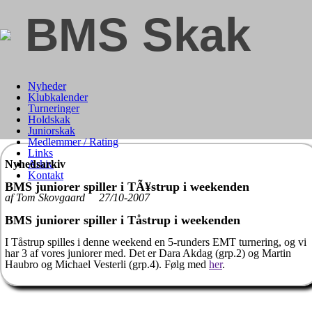
BMS Skak
Nyheder
Klubkalender
Turneringer
Holdskak
Juniorskak
Medlemmer / Rating
Links
Nyhedsarkiv
Arkiv
Kontakt
BMS juniorer spiller i TÃ¥strup i weekenden
af Tom Skovgaard 27/10-2007
BMS juniorer spiller i Tåstrup i weekenden
I Tåstrup spilles i denne weekend en 5-runders EMT turnering, og vi
har 3 af vores juniorer med. Det er Dara Akdag (grp.2) og Martin
Haubro og Michael Vesterli (grp.4). Følg med
her
.