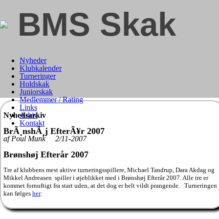
BMS Skak
Nyheder
Klubkalender
Turneringer
Holdskak
Juniorskak
Medlemmer / Rating
Links
Nyhedsarkiv
Arkiv
Kontakt
BrÃ¸nshÃ¸j EfterÃ¥r 2007
af Poul Munk 2/11-2007
Brønshøj Efterår 2007
Tre af klubbens mest aktive turneringsspillere, Michael Tandrup, Dara Akdag og
Mikkel Andreasen spiller i øjeblikket med i Brønshøj Efterår 2007. Alle tre er
kommet fornuftigt fra start uden, at det dog er helt vildt prangende.
Turneringen
kan følges
her
: