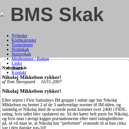
BMS Skak
Nyheder
Klubkalender
Turneringer
Holdskak
Juniorskak
Medlemmer / Rating
Links
Nyhedsarkiv
Arkiv
Kontakt
Nikolaj Mikkelsen rykker!
af Tom Skovgaard 16/11-2007
Nikolaj Mikkelsen rykker!
Efter sejren i First Satusdays IM gruppe i sidste uge har Nikolaj
Mikkelsen nu hentet 2 af de 3 nødvendige normer til IM-titlen, og
samtidig er Nikolaj med de scorede point kommet over 2400 i FIDE-
rating, hvis tallet blev opdateret nu. Så det kører helt pænt for Nikolaj,
og hvis man i øvrigt kigger præstationerne efter med ratingbrillerne
på, så vil man se, at Nikolaj har "performet" svarende til at han cirka
var i den danske top-10!