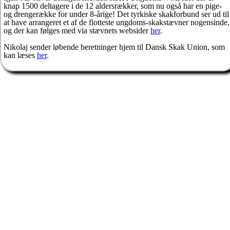
knap 1500 deltagere i de 12 aldersrækker, som nu også har en pige-
og drengerække for under 8-årige! Det tyrkiske skakforbund ser ud til
at have arrangeret et af de flotteste ungdoms-skakstævner nogensinde,
og der kan følges med via stævnets websider
her
.
Nikolaj sender løbende beretninger hjem til Dansk Skak Union, som
kan læses
her
.