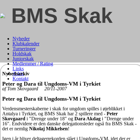
BMS Skak
Nyheder
Klubkalender
Turneringer
Holdskak
Juniorskak
Medlemmer / Rating
Links
Nyhedsarkiv
Arkiv
Kontakt
Peter og Dara til Ungdoms-VM i Tyrkiet
af Tom Skovgaard 20/11-2007
Peter og Dara til Ungdoms-VM i Tyrkiet
Verdensmesterskaberne i skak for ungdom spilles i øjeblikket i
Antalya i Tyrkiet, og BMS Skak har 2 spillere med -
Peter
Skovgaard
i "Drenge under 18" og
Dara Akdag
i "Drenge under
16". Endvidere er den danske delegationsleder også fra BMS Skak -
det er nemlig
Nikolaj Mikkelsen
!
Igen i år bliver deltagerrekorden slået i Ungdoms-VM, idet der er