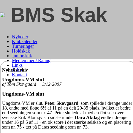
BMS Skak
Nyheder
Klubkalender
Turneringer
Holdskak
Juniorskak
Medlemmer / Rating
Links
Nyhedsarkiv
Arkiv
Kontakt
Ungdoms-VM slut
af Tom Skovgaard 3/12-2007
Ungdoms-VM slut
Ungdoms-VM er slut.
Peter Skovgaard
, som spillede i drenge under
18, endte med flotte 6½ af 11 på en delt 20-35 plads, hvilket er bedre
end seedningen som nr. 47. Peter sluttede af med en flot sejr over
svenske Erik Blomqvist i sidste runde.
Dara Akdag
endte i drenge
under 16 på 5 af 11 - en ok score i det stærke selskab og en placering
som nr. 75 - tæt på Daras seedning som nr. 73.