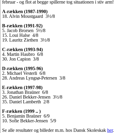
februar - og flot at begge spillerne tog situationen i stiv arm!
A-rækken (1987-1990)
18. Alvin Moustgaard 3½/8
B-rækken (1991-92)
5. Jacob Brorsen 5½/8
15. Loui Halse 4/8
19. Lauritz Ziethen 3½/8
C-rækken (1993-94)
4. Martin Haubro 6/8
30. Jon Capion 3/8
D-rækken (1995-96)
2. Michael Vesterli 6/8
28. Andreas Lyngsø-Petersen 3/8
E-rækken (1997-98)
3. Jonathan Braüner 6/8
26. Daniel Bekker-Jensen 3½/8
35. Daniel Lamberth 2/8
F-rækken (1999 .. )
5. Benjamin Braüner 6/9
10. Sofie Bekker-Jensen 5/9
Se alle resultater og billeder m.m. hos Dansk Skoleskak
her
.