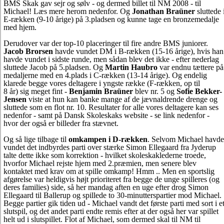
BMS Skak gav sejr og sølv - og dermed billet til NM 2008 - til
Michael! Læs mere herom nedenfor. Og
Jonathan Braüner
sluttede 
E-rækken (9-10 årige) på 3.pladsen og kunne tage en bronzemedalje
med hjem.
Derudover var der top-10 placeringer til fire andre BMS juniorer.
Jacob Brorsen
havde vundet DM i B-rækken (15-16 årige), hvis han
havde vundet i sidste runde, men sådan blev det ikke - efter nederlag
sluttede Jacob på 5.pladsen. Og
Martin Haubro
var endnu tættere på
medaljerne med en 4.plads i C-rækken (13-14 årige). Og endelig
klarede begge vores deltagere i yngste række (F-rækken, op til
8 år) sig meget fint -
Benjamin Braüner
blev nr. 5 og
Sofie Bekker-
Jensen
viste at hun kan banke mange af de jævnaldrende drenge og
sluttede som en flot nr. 10. Resultater for alle vores deltagere kan ses
nedenfor - samt på Dansk Skoleskaks website - se link nedenfor -
hvor der også er billeder fra stævnet.
Og så lige tilbage til
omkampen i D-rækken
. Selvom Michael havde
vundet det indbyrdes parti over stærke Simon Ellegaard fra Jyderup
talte dette ikke som korrektion - hvilket skoleskaklederne troede,
hvorfor Michael rejste hjem med 2.præmien, men senere blev
kontaktet med krav om at spille omkamp! Hmm .. Men en sportslig
afgørelse var heldigvis højt prioriteret fra begge de unge spilleres (og
deres families) side, så her mandag aften en uge efter drog Simon
Ellegaard til Ballerup og spillede to 30-minutterspartier mod Michael.
Begge partier gik tiden ud - Michael vandt det første parti med sort i e
slutspil, og det andet parti endte remis efter at der også her var spillet
helt ud i slutspillet. Flot af Michael, som dermed skal til NM til