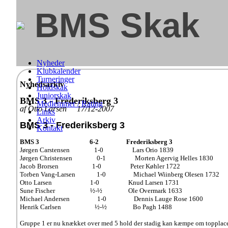
BMS Skak
Nyheder
Klubkalender
Turneringer
Nyhedsarkiv
Holdskak
Juniorskak
BMS 3 - Frederiksberg 3
Medlemmer / Rating
af Otto Larsen 17/12-2007
Links
Arkiv
BMS 3 - Frederiksberg 3
Kontakt
BMS 3
6-2
Frederiksberg 3
Jørgen Carstensen
1-0
Lars Orio 1839
Jørgen Christensen
0-1
Morten Agervig Helles 1830
Jacob Brorsen
1-0
Peter Køhler 1722
Torben Vang-Larsen
1-0
Michael Wiinberg Olesen 1732
Otto Larsen
1-0
Knud Larsen 1731
Sune Fischer ½-½
Ole Overmark 1633
Michael Andersen
1-0
Dennis Lauge Rose 1600
Henrik Carlsen
½-½
Bo Pagh 1488
Gruppe 1 er nu knækket over med 5 hold der stadig kan kæmpe om topplacerin