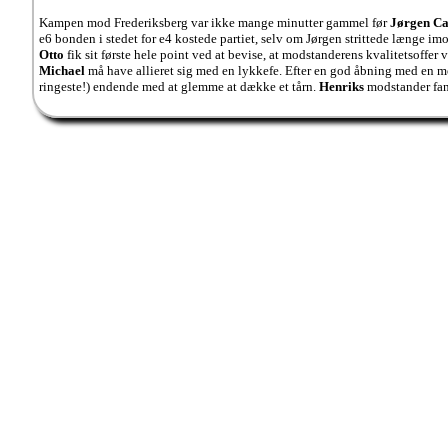
Kampen mod Frederiksberg var ikke mange minutter gammel før
Jørgen Ca
e6 bonden i stedet for e4 kostede partiet, selv om Jørgen strittede længe im
Otto
fik sit første hele point ved at bevise, at modstanderens kvalitetsoffer 
Michael
må have allieret sig med en lykkefe. Efter en god åbning med en m
ringeste!) endende med at glemme at dække et tårn.
Henriks
modstander fandt