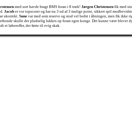
rstensen
med sort havde bragt BMS foran i 8 træk!
Jørgen Christensen
fik med sin
od.
Jacob
er vor topscorer og har nu 3 ud af 3 mulige point; sikkert spil modbevidst
var ukorrekt.
Sune
var med som reserve og stod vel bedst i åbningen, men fik ikke rig
erbonde skulle der pludselig lukkes op foran egen konge. Det kunne være blevet dy
 et løberoffer, der førte til evig skak.