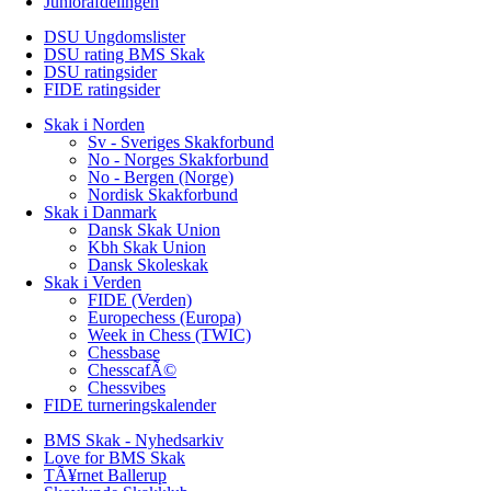
Juniorafdelingen
DSU Ungdomslister
DSU rating BMS Skak
DSU ratingsider
FIDE ratingsider
Skak i Norden
Sv - Sveriges Skakforbund
No - Norges Skakforbund
No - Bergen (Norge)
Nordisk Skakforbund
Skak i Danmark
Dansk Skak Union
Kbh Skak Union
Dansk Skoleskak
Skak i Verden
FIDE (Verden)
Europechess (Europa)
Week in Chess (TWIC)
Chessbase
ChesscafÃ©
Chessvibes
FIDE turneringskalender
BMS Skak - Nyhedsarkiv
Love for BMS Skak
TÃ¥rnet Ballerup