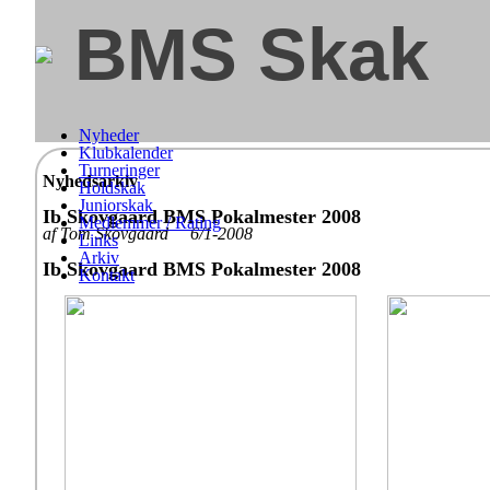
BMS Skak
Nyheder
Klubkalender
Turneringer
Nyhedsarkiv
Holdskak
Juniorskak
Ib Skovgaard BMS Pokalmester 2008
Medlemmer / Rating
af Tom Skovgaard 6/1-2008
Links
Arkiv
Ib Skovgaard BMS Pokalmester 2008
Kontakt