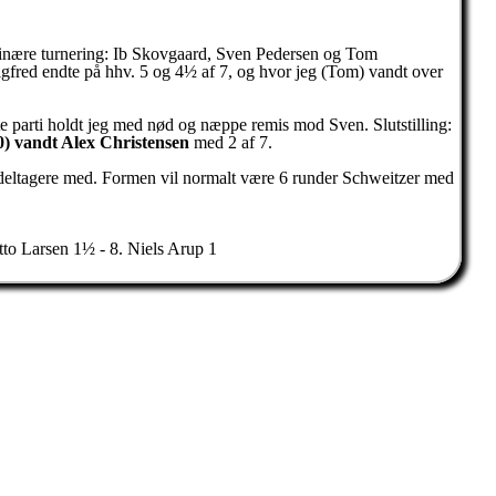
dinære turnering: Ib Skovgaard, Sven Pedersen og Tom
igfred endte på hhv. 5 og 4½ af 7, og hvor jeg (Tom) vandt over
ste parti holdt jeg med nød og næppe remis mod Sven. Slutstilling:
0) vandt Alex Christensen
med 2 af 7.
flere deltagere med. Formen vil normalt være 6 runder Schweitzer med
to Larsen 1½ - 8. Niels Arup 1