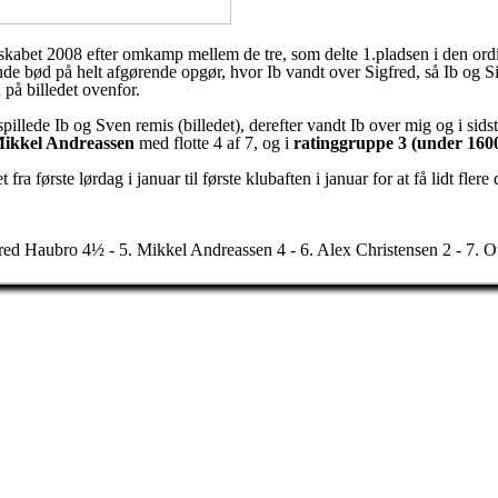
skabet 2008 efter omkamp mellem de tre, som delte 1.pladsen i den or
de bød på helt afgørende opgør, hvor Ib vandt over Sigfred, så Ib og S
 på billedet ovenfor.
spillede Ib og Sven remis (billedet), derefter vandt Ib over mig og i sid
Mikkel Andreassen
med flotte 4 af 7, og i
ratinggruppe 3 (under 160
t fra første lørdag i januar til første klubaften i januar for at få lidt 
ed Haubro 4½ - 5. Mikkel Andreassen 4 - 6. Alex Christensen 2 - 7. Ot