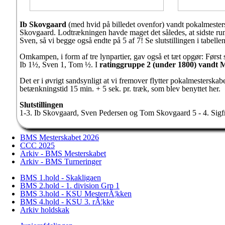
Ib Skovgaard
(med hvid på billedet ovenfor) vandt pokalmester
Skovgaard. Lodtrækningen havde maget det således, at sidste run
Sven, så vi begge også endte på 5 af 7! Se slutstillingen i tabellen
Omkampen, i form af tre lynpartier, gav også et tæt opgør: Først 
Ib 1½, Sven 1, Tom ½. I
ratinggruppe 2 (under 1800) vandt 
Det er i øvrigt sandsynligt at vi fremover flytter pokalmesterskabe
betænkningstid 15 min. + 5 sek. pr. træk, som blev benyttet her.
Slutstillingen
1-3. Ib Skovgaard, Sven Pedersen og Tom Skovgaard 5 - 4. Sigfr
BMS Mesterskabet 2026
CCC 2025
Arkiv - BMS Mesterskabet
Arkiv - BMS Turneringer
BMS 1.hold - Skakligaen
BMS 2.hold - 1. division Grp 1
BMS 3.hold - KSU MesterrÃ¦kken
BMS 4.hold - KSU 3. rÃ¦kke
Arkiv holdskak