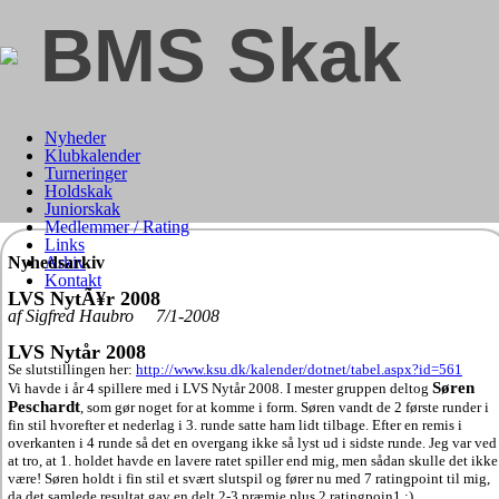
BMS Skak
Nyheder
Klubkalender
Turneringer
Holdskak
Juniorskak
Medlemmer / Rating
Links
Nyhedsarkiv
Arkiv
Kontakt
LVS NytÃ¥r 2008
af Sigfred Haubro 7/1-2008
LVS Nytår 2008
Se slutstillingen her:
http://www.ksu.dk/kalender/dotnet/tabel.aspx?id=561
Søren
Vi havde i år 4 spillere med i LVS Nytår 2008. I mester gruppen deltog
Peschardt
, som gør noget for at komme i form. Søren vandt de 2 første runder i
fin stil hvorefter et nederlag i 3. runde satte ham lidt tilbage. Efter en remis i
overkanten i 4 runde så det en overgang ikke så lyst ud i sidste runde. Jeg var ved
at tro, at 1. holdet havde en lavere ratet spiller end mig, men sådan skulle det ikke
være! Søren holdt i fin stil et svært slutspil og fører nu med 7 ratingpoint til mig,
da det samlede resultat gav en delt 2-3 præmie plus 2 ratingpoin1 :).