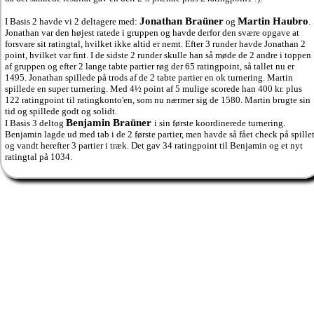
Jonathan Braüner
Martin Haubro
I Basis 2 havde vi 2 deltagere med:
og
.
Jonathan var den højest ratede i gruppen og havde derfor den svære opgave at
forsvare sit ratingtal, hvilket ikke altid er nemt. Efter 3 runder havde Jonathan 2
point, hvilket var fint. I de sidste 2 runder skulle han så møde de 2 andre i toppen
af gruppen og efter 2 lange tabte partier røg der 65 ratingpoint, så tallet nu er
1495. Jonathan spillede på trods af de 2 tabte partier en ok turnering. Martin
spillede en super turnering. Med 4½ point af 5 mulige scorede han 400 kr. plus
122 ratingpoint til ratingkonto'en, som nu nærmer sig de 1580. Martin brugte sin
tid og spillede godt og solidt.
Benjamin Braüner
I Basis 3 deltog
i sin første koordinerede turnering.
Benjamin lagde ud med tab i de 2 første partier, men havde så fået check på spille
og vandt herefter 3 partier i træk. Det gav 34 ratingpoint til Benjamin og et nyt
ratingtal på 1034.