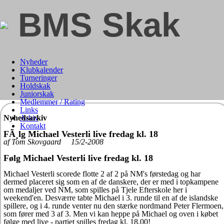
BMS Skak
Nyheder
Klubkalender
Turneringer
Holdskak
Juniorskak
Medlemmer / Rating
Links
Nyhedsarkiv
Arkiv
Kontakt
FÃ¸lg Michael Vesterli live fredag kl. 18
af Tom Skovgaard 15/2-2008
Følg Michael Vesterli live fredag kl. 18
Michael Vesterli scorede flotte 2 af 2 på NM's førstedag og har
dermed placeret sig som en af de danskere, der er med i topkampene
om medaljer ved NM, som spilles på Tjele Efterskole her i
weekend'en. Desværre tabte Michael i 3. runde til en af de islandske
spillere, og i 4. runde venter nu den stærke nordmand Peter Flermoen,
som fører med 3 af 3. Men vi kan heppe på Michael og oven i købet
følge med live - partiet spilles fredag kl. 18,00!