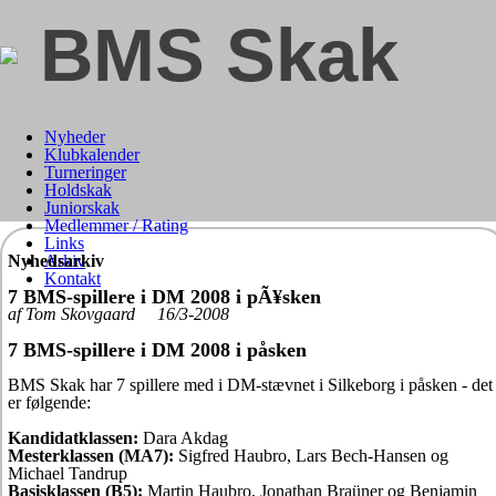
BMS Skak
Nyheder
Klubkalender
Turneringer
Holdskak
Juniorskak
Medlemmer / Rating
Links
Nyhedsarkiv
Arkiv
Kontakt
7 BMS-spillere i DM 2008 i pÃ¥sken
af Tom Skovgaard 16/3-2008
7 BMS-spillere i DM 2008 i påsken
BMS Skak har 7 spillere med i DM-stævnet i Silkeborg i påsken - det
er følgende:
Kandidatklassen:
Dara Akdag
Mesterklassen (MA7):
Sigfred Haubro, Lars Bech-Hansen og
Michael Tandrup
Basisklassen (B5):
Martin Haubro, Jonathan Braüner og Benjamin