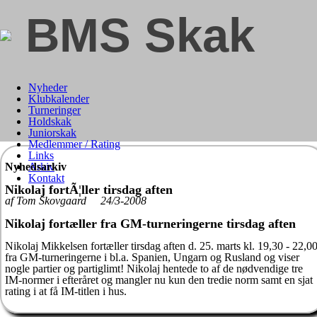
BMS Skak
Nyheder
Klubkalender
Turneringer
Holdskak
Juniorskak
Medlemmer / Rating
Links
Nyhedsarkiv
Arkiv
Kontakt
Nikolaj fortÃ¦ller tirsdag aften
af Tom Skovgaard 24/3-2008
Nikolaj fortæller fra GM-turneringerne tirsdag aften
Nikolaj Mikkelsen fortæller tirsdag aften d. 25. marts kl. 19,30 - 22,0
fra GM-turneringerne i bl.a. Spanien, Ungarn og Rusland og viser
nogle partier og partiglimt! Nikolaj hentede to af de nødvendige tre
IM-normer i efteråret og mangler nu kun den tredie norm samt en sjat
rating i at få IM-titlen i hus.