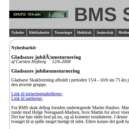
BMS 
Nyheder
Klubkalender
Turneringer
Holdskak
Juniorskak
Medlem
Nyhedsarkiv
Gladsaxes jubilÃ¦umsturnering
af Carsten Hejberg 12/6-2008
Gladsaxes jubilæumsturnering
Gladsaxe Skakforening afholdt i perioden 15/4 - 10/6 sin 75 års 
den øverste gruppe.
Link til turneringstabellerne:
Link til partierne:
Fra BMS skak deltog foruden undertegnede Martin Haubro. Martin er
runde mod Helge Neesgaard-Madsen, hvor Martin for alvor viser pot
Det har han rådet bod på nu, og så kommer resultaterne. I denne tu
tvunget til at spille meget hurtigt til sidst. Ellers kunne det godt 