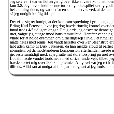
Jeg selv var i starten lidt ærgerlig over ikke at være kommet i de
kun 3,8. Jeg havde indtil denne turnering ikke spillet særlig go
betænkningstiden, og var derfor en smule nervøs ved, at denne tu
så jeg undgik kraftig tidsnød.
Det viste sig ret hurtigt, at der kom stor spredning i gruppen, og
Erling Karl Petersen, hvor jeg dog havde rimelig kontrol over det,
imod trods 4-5 tidligere opgør. Det gjorde jeg desværre denne gan
uret, valgte jeg at tage imod hans remistilbud. Herefter vandt jeg
vinde for at holde drømmen om turneringssejr i live. I et rimeli
måtte nøjes med remis. Jeg vandt herefter over Per Steenstrup ef
tabt uden kamp til Disk Sørensen, da han meldte afbud til partie
åbningen, og da modstanderen kompension efterhånden fusede ud, h
groveste samtidigt med, at jeg satte mit store forspring på uret ove
Lodahl hacde vundet trods nede med officer undervejs, tilbød jeg r
havde kostet mig over 500 kr. i præmie. Alligevel var jeg ret irri
tilfreds. Altid rart at undgå at tabe partier og rart at jeg trods alt