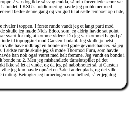
. Gruppe 2 var dog ikke så svag endda, så min forventede score var
or 1. holdet. I KSU's holdturnering havde jeg problemer med
erelt bedre denne gang og var god til at sætte tempoet op i tide,
 rivaler i toppen. I første runde vandt jeg et langt parti mod
runde skulle jeg møde Niels Edoo, som jeg aldrig havde sat point
det var svært for mig at komme videre. Da jeg var kommet bagud på
n inde til topopgøret mod Carsten Lodahl. Jeg skulle jo helst
som ville have indbragt en bonde med gode gevinstchancer. Så jeg
nde. I sidste runde skulle jeg så møde Thormod Furu, som havde
rs havde han nok også været med helt fremme. Jeg vandt en bonde i
t bonde nr. 2. Men jeg mishandlede tårnslutspillet på det
nkt ikke så let at vinde, og da jeg på nabobrættet så, at Carsten
, ville jeg kun havde opnået en 3-delt andenplads, og det ville
0 i rating. Betragter jeg turneringen som helhed, så er jeg dog