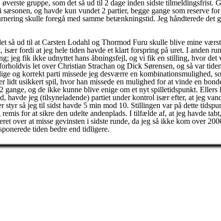
n øverste gruppe, som det så ud til 2 dage inden sidste tilmeldingsfrist
dt i sæsonen, og havde kun vundet 2 partier, begge gange som reserve f
rnering skulle foregå med samme betænkningstid. Jeg håndterede det gen
 det så ud til at Carsten Lodahl og Thormod Furu skulle blive mine værste
 især fordi at jeg hele tiden havde et klart forspring på uret. I anden 
g; jeg fik ikke udnyttet hans åbningsfejl, og vi fik en stilling, hvor 
 forholdvis let over Christian Strachan og Dick Sørensen, og så var tide
gt lige og korrekt parti missede jeg desværre en kombinationsmulighed, 
ter lidt usikkert spil, hvor han missede en mulighed for at vinde en bo
t 2 gange, og de ikke kunne blive enige om et nyt spilletidspunkt. Elle
avde jeg (tilsyneladende) partiet under kontrol især efter, at jeg vand
r styr så jeg til sidst havde 5 min mod 10. Stillingen var på dette tidspu
emis for at sikre den udelte andenplads. I tilfælde af, at jeg havde tabt
teret over at misse gevinsten i sidste runde, da jeg så ikke kom over 200
 disponerede tiden bedre end tidligere.