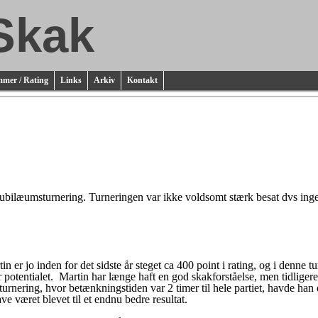
Skak
mer / Rating
Links
Arkiv
Kontakt
jubilæumsturnering. Turneringen var ikke voldsomt stærk besat dvs inge
 jo inden for det sidste år steget ca 400 point i rating, og i denne tur
entialet. Martin har længe haft en god skakforståelse, men tidligere ød
rnering, hvor betænkningstiden var 2 timer til hele partiet, havde han do
have været blevet til et endnu bedre resultat.