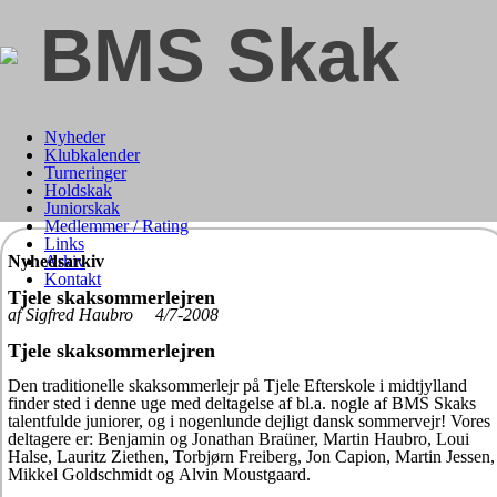
BMS Skak
Nyheder
Klubkalender
Turneringer
Holdskak
Juniorskak
Medlemmer / Rating
Links
Nyhedsarkiv
Arkiv
Kontakt
Tjele skaksommerlejren
af Sigfred Haubro 4/7-2008
Tjele skaksommerlejren
Den traditionelle skaksommerlejr på Tjele Efterskole i midtjylland
finder sted i denne uge med deltagelse af bl.a. nogle af BMS Skaks
talentfulde juniorer, og i nogenlunde dejligt dansk sommervejr! Vores
deltagere er: Benjamin og Jonathan Braüner, Martin Haubro, Loui
Halse, Lauritz Ziethen, Torbjørn Freiberg, Jon Capion, Martin Jessen,
Mikkel Goldschmidt og Alvin Moustgaard.