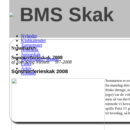
BMS Skak
Nyheder
Klubkalender
Turneringer
Nyhedsarkiv
Holdskak
Juniorskak
Sommerferieskak 2008
Medlemmer / Rating
af Tom Krog Nielsen 9/7-2008
Links
Arkiv
Sommerferieskak 2008
Kontakt
Sommeren er ove
fra mandag den 
friske drenge, 
(ego) var de vo
men så var der 
trænede vi hove
spille Fritz 11 
til hverdag, så