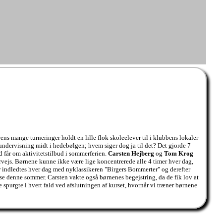
ens mange turneringer holdt en lille flok skoleelever til i klubbens lokaler
kundervisning midt i hedebølgen; hvem siger dog ja til det? Det gjorde 7
d får om aktivitetstilbud i sommerferien.
Carsten Hejberg
og
Tom Krog
rvejs. Børnene kunne ikke være lige koncentrerede alle 4 timer hver dag,
r indledtes hver dag med nyklassikeren "Birgers Bommerter" og derefter
se denne sommer. Carsten vakte også børnenes begejstring, da de fik lov at
e spurgte i hvert fald ved afslutningen af kurset, hvornår vi træner børnene