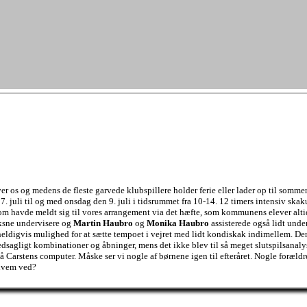
r os og medens de fleste garvede klubspillere holder ferie eller lader op til sommer
7. juli til og med onsdag den 9. juli i tidsrummet fra 10-14. 12 timers intensiv ska
som havde meldt sig til vores arrangement via det hæfte, som kommunens elever alti
ksne undervisere og
Martin Haubro
og
Monika Haubro
assisterede også lidt unde
heldigvis mulighed for at sætte tempoet i vejret med lidt kondiskak indimellem. De
dsagligt kombinationer og åbninger, mens det ikke blev til så meget slutspilsanaly
på Carstens computer. Måske ser vi nogle af børnene igen til efteråret. Nogle forældr
 hvem ved?