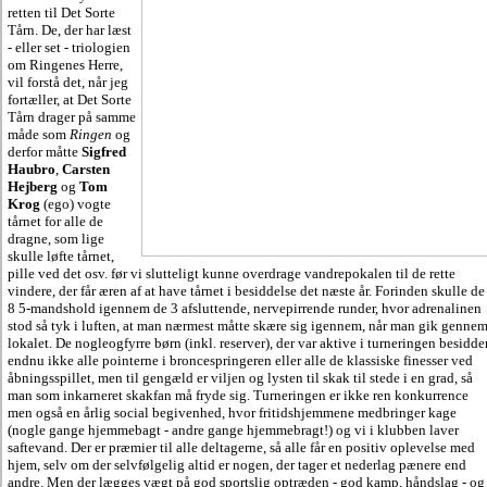
retten til Det Sorte
Tårn. De, der har læst
- eller set - triologien
om Ringenes Herre,
vil forstå det, når jeg
fortæller, at Det Sorte
Tårn drager på samme
måde som
Ringen
og
derfor måtte
Sigfred
Haubro
,
Carsten
Hejberg
og
Tom
Krog
(ego) vogte
tårnet for alle de
dragne, som lige
skulle løfte tårnet,
pille ved det osv. før vi slutteligt kunne overdrage vandrepokalen til de rette
vindere, der får æren af at have tårnet i besiddelse det næste år. Forinden skulle de
8 5-mandshold igennem de 3 afsluttende, nervepirrende runder, hvor adrenalinen
stod så tyk i luften, at man nærmest måtte skære sig igennem, når man gik genne
lokalet. De nogleogfyrre børn (inkl. reserver), der var aktive i turneringen besidde
endnu ikke alle pointerne i broncespringeren eller alle de klassiske finesser ved
åbningsspillet, men til gengæld er viljen og lysten til skak til stede i en grad, så
man som inkarneret skakfan må fryde sig. Turneringen er ikke ren konkurrence
men også en årlig social begivenhed, hvor fritidshjemmene medbringer kage
(nogle gange hjemmebagt - andre gange hjemmebragt!) og vi i klubben laver
saftevand. Der er præmier til alle deltagerne, så alle får en positiv oplevelse med
hjem, selv om der selvfølgelig altid er nogen, der tager et nederlag pænere end
andre. Men der lægges vægt på god sportslig optræden - god kamp, håndslag - og