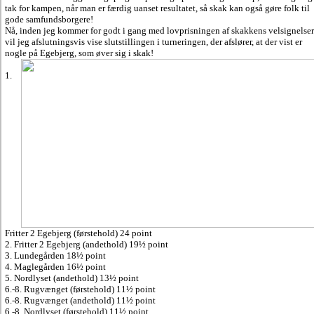
tak for kampen, når man er færdig uanset resultatet, så skak kan også gøre folk til
gode samfundsborgere!
Nå, inden jeg kommer for godt i gang med lovprisningen af skakkens velsignelser
vil jeg afslutningsvis vise slutstillingen i turneringen, der afslører, at der vist er
nogle på Egebjerg, som øver sig i skak!
1.
Fritter 2 Egebjerg (førstehold) 24 point
2. Fritter 2 Egebjerg (andethold) 19½ point
3. Lundegården 18½ point
4. Maglegården 16½ point
5. Nordlyset (andethold) 13½ point
6.-8. Rugvænget (førstehold) 11½ point
6.-8. Rugvænget (andethold) 11½ point
6.-8. Nordlyset (førstehold) 11½ point