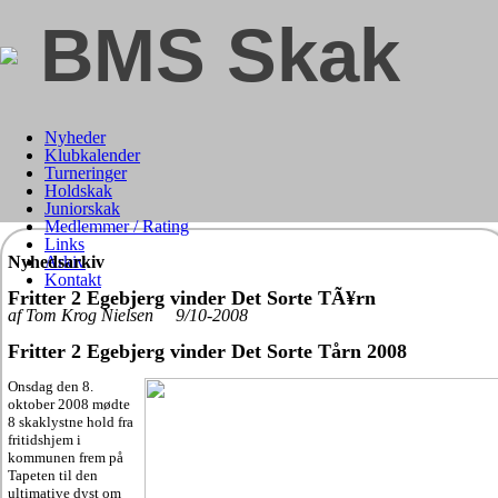
BMS Skak
Nyheder
Klubkalender
Turneringer
Holdskak
Juniorskak
Medlemmer / Rating
Links
Nyhedsarkiv
Arkiv
Kontakt
Fritter 2 Egebjerg vinder Det Sorte TÃ¥rn
af Tom Krog Nielsen 9/10-2008
Fritter 2 Egebjerg vinder Det Sorte Tårn 2008
Onsdag den 8.
oktober 2008 mødte
8 skaklystne hold fra
fritidshjem i
kommunen frem på
Tapeten til den
ultimative dyst om