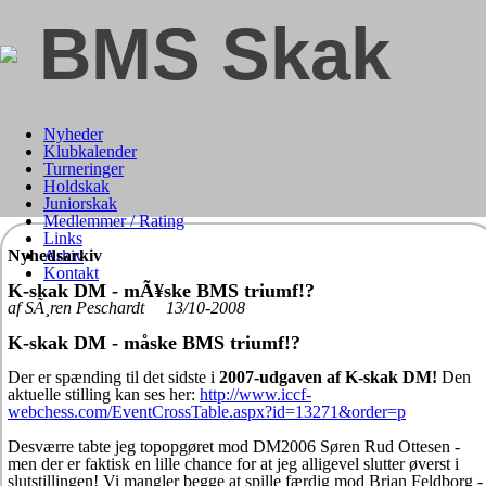
BMS Skak
Nyheder
Klubkalender
Turneringer
Holdskak
Juniorskak
Medlemmer / Rating
Links
Nyhedsarkiv
Arkiv
Kontakt
K-skak DM - mÃ¥ske BMS triumf!?
af SÃ¸ren Peschardt 13/10-2008
K-skak DM - måske BMS triumf!?
Der er spænding til det sidste i
2007-udgaven af K-skak DM!
Den
aktuelle stilling kan ses her:
http://www.iccf-
webchess.com/EventCrossTable.aspx?id=13271&order=p
Desværre tabte jeg topopgøret mod DM2006 Søren Rud Ottesen -
men der er faktisk en lille chance for at jeg alligevel slutter øverst i
slutstillingen! Vi mangler begge at spille færdig mod Brian Feldborg -