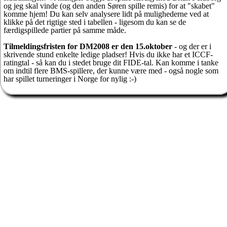
og jeg skal vinde (og den anden Søren spille remis) for at "skabet"
komme hjem! Du kan selv analysere lidt på mulighederne ved at
klikke på det rigtige sted i tabellen - ligesom du kan se de
færdigspillede partier på samme måde.
Tilmeldingsfristen for DM2008 er den 15.oktober
- og der er i
skrivende stund enkelte ledige pladser! Hvis du ikke har et ICCF-
ratingtal - så kan du i stedet bruge dit FIDE-tal. Kan komme i tanke
om indtil flere BMS-spillere, der kunne være med - også nogle som
har spillet turneringer i Norge for nylig :-)