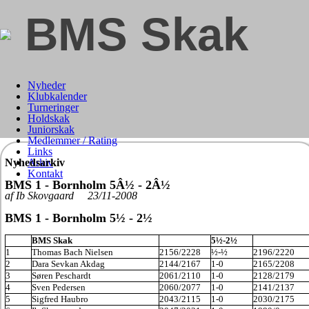
BMS Skak
Nyheder
Klubkalender
Turneringer
Holdskak
Juniorskak
Medlemmer / Rating
Links
Nyhedsarkiv
Arkiv
Kontakt
BMS 1 - Bornholm 5Â½ - 2Â½
af Ib Skovgaard 23/11-2008
BMS 1 - Bornholm 5½ - 2½
BMS Skak
5½-2½
1
Thomas Bach Nielsen
2156/2228
½-½
2196/2220
2
Dara Sevkan Akdag
2144/2167
1-0
2165/2208
3
Søren Peschardt
2061/2110
1-0
2128/2179
4
Sven Pedersen
2060/2077
1-0
2141/2137
5
Sigfred Haubro
2043/2115
1-0
2030/2175