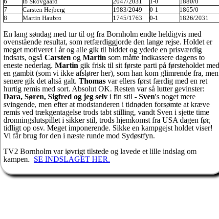
6
Ib Skovgaard
2047/2031
1-0
1880/0
7
Carsten Hejberg
1983/2049
0-1
1865/0
8
Martin Haubro
1745/1763
0-1
1826/2031
En lang søndag med tur til og fra Bornholm endte heldigvis med
ovenstående resultat, som retfærdiggjorde den lange rejse. Holdet er
meget motiveret i år og alle gik til biddet og ydede en prisværdig
indsats, også
Carsten
og
Martin
som måtte indkassere dagens to
eneste nederlag.
Martin
gik frisk til sit første parti på førsteholdet me
en gambit (som vi ikke afslører her), som han kom glimrende fra, men
senere gik det altså galt.
Thomas
var ellers først færdig med en ret
hurtig remis med sort. Absolut OK. Resten var så lutter gevinster:
Dara, Søren, Sigfred og jeg selv
i fin stil -
Sven
's noget mere
svingende, men efter at modstanderen i tidnøden forsømte at kræve
remis ved trækgentagelse trods tabt stilling, vandt Sven i sjette time
dronningslutspillet i sikker stil, trods hjemkomst fra USA dagen før,
tidligt op osv. Meget imponerende. Sikke en kampgejst holdet viser!
Vi får brug for den i næste runde mod Sydøstfyn.
TV2 Bornholm var iøvrigt tilstede og lavede et lille indslag om
kampen.
SE INDSLAGET HER.