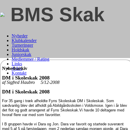
BMS Skak
Nyheder
Klubkalender
Turneringer
Holdskak
Juniorskak
Medlemmer / Rating
Links
Nyhedsarkiv
Arkiv
Kontakt
DM i Skoleskak 2008
af Sigfred Haubro 5/12-2008
DM i Skoleskak 2008
For 35 gang i træk afholdte Fyns Skoleskak DM i Skoleskak. Som
sædvanlig blev det afholdt på Abildgårdsskolen i Voldsmose. Igen i år blev
det flot og godt arrangeret af Fyns Skoleskak.
Vi havde 10 deltagere med
hvoraf flere var med som favoritter.
I B gruppen havde vi Dara og Jon. Dara var favorit og startede suverænt
med 5 af 5 på førstedagen, men 2 nederlag søndag morgen gjorde, at Dara