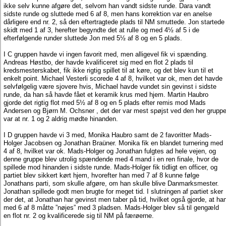
ikke selv kunne afgøre det, selvom han vandt sidste runde. Dara vandt
sidste runde og sluttede med 6 af 8, men hans korrektion var en anelse
dårligere end nr. 2, så den eftertragtede plads til NM smuttede.
Jon startede
skidt med 1 af 3, herefter begyndte det at rulle og med 4½ af 5 i de
efterfølgende runder sluttede Jon med 5½ af 8 og en 5 plads.
I C gruppen havde vi ingen favorit med, men alligevel fik vi spænding.
Andreas Høstbo, der havde kvalificeret sig med en flot 2 plads til
kredsmesterskabet, fik ikke rigtig spillet til at køre, og det blev kun til et
enkelt point. Michael Vesterli scorede 4 af 8, hvilket var ok, men det havde
selvfølgelig være sjovere hvis, Michael havde vundet sin gevinst i sidste
runde, da han så havde fået et keramik krus med hjem. Martin Haubro
gjorde det rigtig flot med 5½ af 8 og en 5 plads efter remis mod Mads
Andersen og Bjørn M. Ochsner , det der var mest spøjst ved den her grupp
var at nr. 1 og 2 aldrig mødte hinanden.
I D gruppen havde vi 3 med, Monika Haubro samt de 2 favoritter Mads-
Holger Jacobsen og Jonathan Braüner. Monika fik en blandet turnering med
4 af 8, hvilket var ok. Mads-Holger og Jonathan fulgtes ad hele vejen, og
denne gruppe blev utrolig spændende med 4 mand i en ren finale, hvor de
spillede mod hinanden i sidste runde. Mads-Holger fik tidligt en officer, og
partiet blev sikkert kørt hjem, hvorefter han med 7 af 8 kunne følge
Jonathans parti, som skulle afgøre, om han skulle blive Danmarksmester.
Jonathan spillede godt men brugte for meget tid. I slutningen af partiet sker
der det, at Jonathan har gevinst men taber på tid, hvilket også gjorde, at ha
med 6 af 8 måtte ”nøjes” med 3 pladsen. Mads-Holger blev så til gengæld
en flot nr. 2 og kvalificerede sig til NM på færøerne.