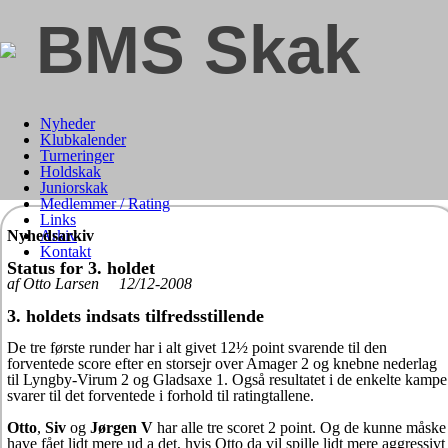
BMS Skak
Nyheder
Klubkalender
Turneringer
Holdskak
Juniorskak
Medlemmer / Rating
Links
Nyhedsarkiv
Arkiv
Kontakt
Status for 3. holdet
af Otto Larsen 12/12-2008
3. holdets indsats tilfredsstillende
De tre første runder har i alt givet 12½ point svarende til den
forventede score efter en storsejr over Amager 2 og knebne nederlag
til Lyngby-Virum 2 og Gladsaxe 1. Også resultatet i de enkelte kampe
svarer til det forventede i forhold til ratingtallene.
Otto
,
Siv
og
Jørgen V
har alle tre scoret 2 point. Og de kunne måske
have fået lidt mere ud a det, hvis Otto da vil spille lidt mere aggressivt