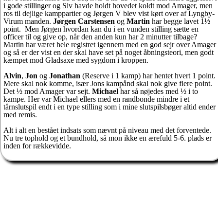
i gode stillinger og Siv havde holdt hovedet koldt mod Amager, men
ros til dejlige kamppartier og Jørgen V blev vist kørt over af Lyngby-
Virum manden.
Jørgen Carstensen
og
Martin
har begge lavet 1½
point. Men Jørgen hvordan kan du i en vunden stilling sætte en
officer til og give op, når den anden kun har 2 minutter tilbage?
Martin har været hele registret igennem med en god sejr over Amager
og så er der vist en der skal have set på noget åbningsteori, men godt
kæmpet mod Gladsaxe med sygdom i kroppen.
Alvin
,
Jon
og
Jonathan
(Reserve i 1 kamp) har hentet hvert 1 point.
Mere skal nok komme, især Jons kampånd skal nok give flere point.
Det ½ mod Amager var sejt.
Michael
har så nøjedes med ½ i to
kampe. Her var Michael ellers med en randbonde mindre i et
tårnslutspil endt i en type stilling som i mine slutspilsbøger altid ender
med remis.
Alt i alt en bestået indsats som nævnt på niveau med det forventede.
Nu tre tophold og et bundhold, så mon ikke en ærefuld 5-6. plads er
inden for rækkevidde.