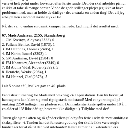
være et helt point under forventet efter første runde. Det, der skal arbejdes på nu,
er ikke at tabe så mange partier. Vinde de gode stillinger plejer jeg ikke at have
problemer med, men at holde de dårlige - det er straks en anden ting! Det vil jeg
arbejde hen i mod det næste stykke tid.
Nå, der var jo endnu en dansk kæmper hernede. Lad mig få det resultat med:
67. Mads Andersen, 2155, Skanderborg
1. GM Kveinys, Aloyzas (2533), 0
2. Fullana Benito, David (1873), 1
3. IM Henrichs, Thomas (2485), 1
4. IM Karim, Ismael (2392), 1
5. GM Arutinian, David (2584), 0
6. FM Khantuev, Alexander (2349), 0
7. IM Aloma Vidal, Robert (2399), .5
8. Henrichs, Wenke (2064), 1
9. IM
Heinzel, Olaf
(2378), .5
I alt 5 point af 9, hvilket gav en 40. plads.
Fantastisk turnering for Mads med omkring 2400-præstation. Han fik bevist, at
han sagtens kan klare sig mod rigtig stærk modstand! Med et nyt ratingtal på
omkring 2250 indtager han pladsen som Danmarks stærkeste spiller under 18 år i
en alder af 13! Ikke dårligt, bestemt ikke dårligt :-). Tillykke med det!
Turen går hjem i aften og så går der ellers jule/nytårs-ferie i selv de mest ambitiøs
skakspillere :-). Tanden har det forresten godt, og der skulle ikke være nogle
hindringer for at gå til den ved julebordet!
Næste turnering i kalenderen er i