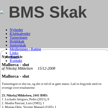
BMS Skak
Nyheder
Klubkalender
Turneringer
Holdskak
Juniorskak
Medlemmer / Rating
Links
Nyhedsarkiv
Arkiv
Kontakt
Mallorca - slut
af Nikolaj Mikkelsen 15/12-2008
Mallorca - slut
Turneringen er slut nu, og det er tid til at gøre status. Lad os begynde med en
oversigt over resultaterne:
25. Nikolaj Mikkelsen, 2441 BMS:
1. Lechado Artigues, Pedro (2021), 0
2. Abadia Pascual, Luis (1982), 1
3. Megias Ortiz, Vicente Manuel (2105), 1