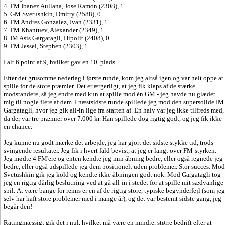
4. FM Ibanez Aullana, Jose Ramon (2308), 1
5. GM Svetushkin, Dmitry (2588), 0
6. FM Andres Gonzalez, Ivan (2331), 1
7. FM Khantuev, Alexander (2349), 1
8. IM Asis Gargatagli, Hipolit (2408), 0
9. FM Jessel, Stephen (2303), 1
I alt 6 point af 9, hvilket gav en 10. plads.
Efter det grusomme nederlag i første runde, kom jeg altså igen og var helt oppe at
spille for de store præmier. Det er ærgerligt, at jeg fik klaps af de stærke
modstandere, sä jeg endte med kun at spille mod én GM - jeg havde nu glædet
mig til nogle flere af dem. I næstsidste runde spillede jeg mod den supersolide IM
Gargatagli, hvor jeg gik all-in lige fra starten af. En halv var jeg ikke tilfreds med,
da der var tre præmier over 7.000 kr. Han spillede dog rigtig godt, og jeg fik ikke
en chance.
Jeg kunne nu godt mærke det arbejde, jeg har gjort det sidste stykke tid, trods
svingende resultater. Jeg fik i hvert fald bevist, at jeg er langt over FM-styrken.
Jeg mødte 4 FM'ere og enten kendte jeg min åbning bedre, eller også regnede jeg
bedre, eller også udspillede jeg dem positionelt uden problemer. Stor succes. Mod
Svetushkin gik jeg kold og kendte ikke åbningen godt nok. Mod Gargatagli tog
jeg en rigtig dårlig beslutning ved at gå all-in i stedet for at spille mit sædvanlige
spil. At være bange for remis er en af de rigtig store, typiske begynderfejl (som jeg
selv har haft store problemer med i mange år), og det var bestemt sidste gang, jeg
begår den!
Ratingmæssigt gik det i nul, hvilket må være en mindre, større bedrift efter at