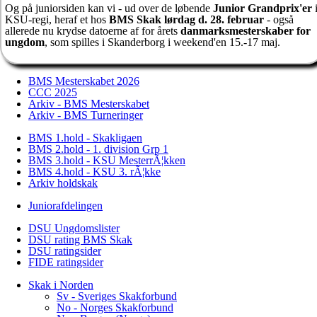
Og på juniorsiden kan vi - ud over de løbende
Junior Grandprix'er
KSU-regi, heraf et hos
BMS Skak lørdag d. 28. februar
- også
allerede nu krydse datoerne af for årets
danmarksmesterskaber for
ungdom
, som spilles i Skanderborg i weekend'en 15.-17 maj.
BMS Mesterskabet 2026
CCC 2025
Arkiv - BMS Mesterskabet
Arkiv - BMS Turneringer
BMS 1.hold - Skakligaen
BMS 2.hold - 1. division Grp 1
BMS 3.hold - KSU MesterrÃ¦kken
BMS 4.hold - KSU 3. rÃ¦kke
Arkiv holdskak
Juniorafdelingen
DSU Ungdomslister
DSU rating BMS Skak
DSU ratingsider
FIDE ratingsider
Skak i Norden
Sv - Sveriges Skakforbund
No - Norges Skakforbund