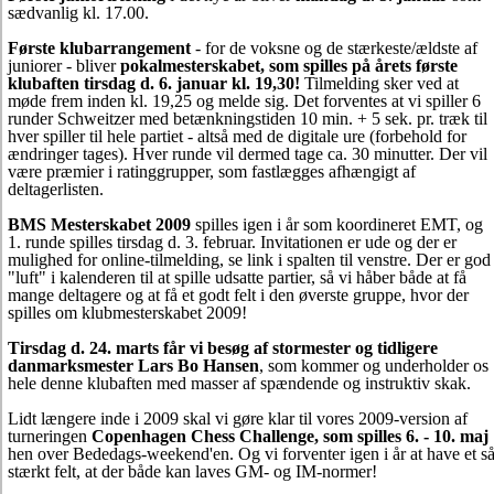
sædvanlig kl. 17.00.
Første klubarrangement
- for de voksne og de stærkeste/ældste af
juniorer - bliver
pokalmesterskabet, som spilles på årets første
klubaften tirsdag d. 6. januar kl. 19,30!
Tilmelding sker ved at
møde frem inden kl. 19,25 og melde sig. Det forventes at vi spiller 6
runder Schweitzer med betænkningstiden 10 min. + 5 sek. pr. træk til
hver spiller til hele partiet - altså med de digitale ure (forbehold for
ændringer tages). Hver runde vil dermed tage ca. 30 minutter. Der vil
være præmier i ratinggrupper, som fastlægges afhængigt af
deltagerlisten.
BMS Mesterskabet 2009
spilles igen i år som koordineret EMT, og
1. runde spilles tirsdag d. 3. februar. Invitationen er ude og der er
mulighed for online-tilmelding, se link i spalten til venstre. Der er god
"luft" i kalenderen til at spille udsatte partier, så vi håber både at få
mange deltagere og at få et godt felt i den øverste gruppe, hvor der
spilles om klubmesterskabet 2009!
Tirsdag d. 24. marts får vi besøg af stormester og tidligere
danmarksmester Lars Bo Hansen
, som kommer og underholder os
hele denne klubaften med masser af spændende og instruktiv skak.
Lidt længere inde i 2009 skal vi gøre klar til vores 2009-version af
turneringen
Copenhagen Chess Challenge, som spilles 6. - 10. maj
hen over Bededags-weekend'en. Og vi forventer igen i år at have et s
stærkt felt, at der både kan laves GM- og IM-normer!