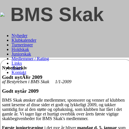
BMS Skak
Nyheder
Klubkalender
Turneringer
Holdskak
Juniorskak
Medlemmer / Rating
Links
Nyhedsarkiv
Arkiv
Kontakt
Godt nytÃ¥r 2009
af Bestyrelsen i BMS Skak 1/1-2009
Godt nytår 2009
BMS Skak ønsker alle medlemmer, sponsorer og venner af klubben
samt læserne af disse sider et godt og lykkeligt 2009, og takker
samtidig for al den støtte og opbakning, som klubben har fået i det
gamle år. Vi tager lige et hurtigt overblik over årets første vigtige
skakbegivenheder for BMS Skak's medlemmer.
Første juniortræning
i det nye år bliver
mandag d. 5. januar
som