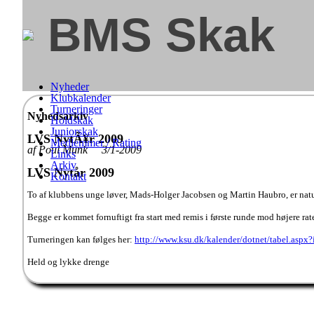
BMS Skak
Nyheder
Klubkalender
Turneringer
Nyhedsarkiv
Holdskak
Juniorskak
LVS NytÃ¥r 2009
Medlemmer / Rating
af Poul Munk 3/1-2009
Links
Arkiv
LVS Nytår 2009
Kontakt
To af klubbens unge løver, Mads-Holger Jacobsen og Martin Haubro, er natu
Begge er kommet fornuftigt fra start med remis i første runde mod højere rate
Turneringen kan følges her:
http://www.ksu.dk/kalender/dotnet/tabel.aspx
Held og lykke drenge