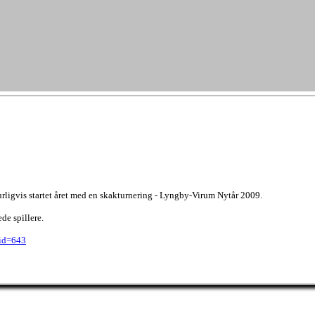
rligvis startet året med en skakturnering - Lyngby-Virum Nytår 2009.
de spillere.
?id=643