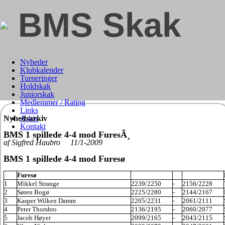
BMS Skak
Nyheder
Klubkalender
Turneringer
Holdskak
Juniorskak
Medlemmer / Rating
Links
Nyhedsarkiv
Arkiv
Kontakt
BMS 1 spillede 4-4 mod FuresÃ¸
af Sigfred Haubro 11/1-2009
BMS 1 spillede 4-4 mod Furesø
Furesø
1
Mikkel Strange
2239/2250
-
2156/2228
2
Søren Bogø
2225/2280
-
2144/2167
3
Kasper Wilken Damm
2205/2231
-
2061/2111
4
Peter Thorsbro
2136/2195
-
2060/2077
5
Jacob Høyer
2099/2165
-
2043/2115