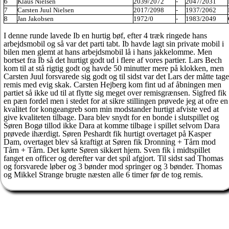
6
Klaus Nielsen
2039/2072
-
2047/2031
7
Carsten Juul Nielsen
2017/2098
-
1937/2062
8
Jan Jakobsen
1972/0
-
1983/2049
I denne runde lavede Ib en hurtig bøf, efter 4 træk ringede hans
arbejdsmobil og så var det parti tabt. Ib havde lagt sin private mobil i
bilen men glemt at hans arbejdsmobil lå i hans jakkelomme. Men
bortset fra Ib så det hurtigt godt ud i flere af vores partier. Lars Bech
kom til at stå rigtig godt og havde 50 minutter mere på klokken, men
Carsten Juul forsvarede sig godt og til sidst var det Lars der måtte tage
remis med evig skak. Carsten Hejberg kom fint ud af åbningen men
partiet så ikke ud til at flytte sig meget over remisgrænsen. Sigfred fik
en pæn fordel men i stedet for at sikre stillingen prøvede jeg at ofre en
kvalitet for kongeangreb som min modstander hurtigt afviste ved at
give kvaliteten tilbage. Dara blev snydt for en bonde i slutspillet og
Søren Bogø tillod ikke Dara at komme tilbage i spillet selvom Dara
prøvede ihærdigt. Søren Peshardt fik hurtigt overtaget på Kasper
Dam, overtaget blev så kraftigt at Søren fik Dronning + Tårn mod
Tårn + Tårn. Det kørte Søren sikkert hjem. Sven fik i midtspillet
fanget en officer og derefter var det spil afgjort. Til sidst sad Thomas
og forsvarede løber og 3 bønder mod springer og 3 bønder. Thomas
og Mikkel Strange brugte næsten alle 6 timer før de tog remis.