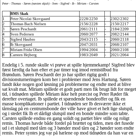
Peter - Thomas - Søren (næsten skjult) - Sven - Sigfred - Ib - Miriam - Carsten
BMS Skak
1
Peter Nicolai Skovgaard
2228/2250
-
2302/2302
2
Thomas Bach Nielsen
2156/2228
-
2150/2217
3
Søren Peschardt
2061/2111
-
2184/2209
4
Sven Pedersen
2060/2077
-
2082/2144
5
Sigfred Haubro
2043/2115
-
2060/2118
6
Ib Skovgaard
2047/2031
-
2068/2107
7
Miriam Frida Olsen
1994/2004
-
2060/2108
8
Carsten Hejberg
1983/2049
-
2021/2064
Endelig i 5. runde skulle vi prøve at spille hjemmekamp! Sigfred blev
først færdig da han efter et par timer tog imod remistilbud fra
Brøndum. Søren Peschardt der jo har spillet rigtig godt i
divisionsturneringen kom her i problemer mod Jens Hartung. Søren
fandt ikke nogen god løsning på problemerne og endte med at blive
sat kvalt mat. Miriam spillede et godt parti men fik brugt lidt for meget
tid, i tidnøden spillede Miriam ikke helt præcist og Peter Røder fik
derefter overtaget. Ib spillede et spændende bondeoffer og fik en
masse komplikationer i partiet. I tidnøden ser Ib desværre ikke et
tårnslag på en centrumsbonde der ville have givet et helt lige slutspil,
og i stedet fik Ib et dårligt slutspil med en bonde mindre som tabte.
Carsten spillede endnu en gang solidt og partiet blev stille og roligt
remis. Thomas havde både fordel på brættet og tiden, men det fusede
ud i et slutspil med tårn og 3 bønder mod tårn og 2 bønder som endte
remis. Peter syntes jeg var på hælene op mod tidnøden da han var en