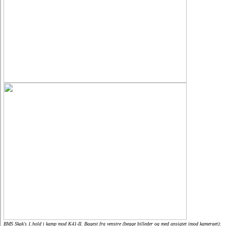
BMS Skak's 1.hold i kamp mod K41-II. Bagest fra venstre (begge billeder og med ansigtet imod kameraet):