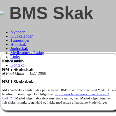
BMS Skak
Nyheder
Klubkalender
Turneringer
Holdskak
Juniorskak
Medlemmer / Rating
Links
Nyhedsarkiv
Arkiv
Kontakt
NM i Skoleskak
af Poul Munk 12/2-2009
NM i Skoleskak
NM i Skoleskak starter i dag på Færøerne. BMS er repræsenteret ved Mads-Holger
Jacobsen. Turneringen kan følges her
http://www.faroechess.com/article.asp?
id=1174
. Mads-Holger tabte desværre første runde, men Mads-Holger kommer
helt sikkert stærkt igen. Held og lykke med resten af partierne Mads-Holger.