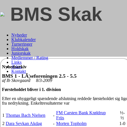
BMS Skak
Nyheder
Klubkalender
Turneringer
Holdskak
Juniorskak
Medlemmer / Rating
Links
Nyhedsarkiv
Arkiv
Kontakt
BMS 1 - LÃ¦seforeningen 2.5 - 5.5
af Ib Skovgaard 8/3-2009
Førsteholdet bliver i 1. division
Efter en uhyggeligt spændende afslutning reddede førsteholdet sig lig
fra nedrykning. Enkeltresultaterne var
FM Carsten Bank Krøldrup
½-
1
Thomas Bach Nielsen
-
Friis
½
2
Dara Sevkan Akdag
-
Morten Topholm
1-0