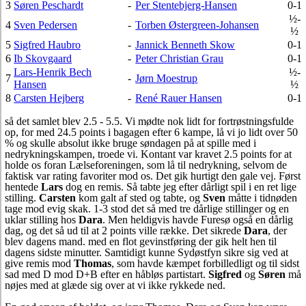
3
Søren Peschardt
-
Per Stentebjerg-Hansen
0-1
½-
4
Sven Pedersen
-
Torben Østergreen-Johansen
½
5
Sigfred Haubro
-
Jannick Benneth Skow
0-1
6
Ib Skovgaard
-
Peter Christian Grau
0-1
Lars-Henrik Bech
½-
7
-
Jørn Moestrup
Hansen
½
8
Carsten Hejberg
-
René Rauer Hansen
0-1
så det samlet blev 2.5 - 5.5. Vi mødte nok lidt for fortrøstningsfulde
op, for med 24.5 points i bagagen efter 6 kampe, lå vi jo lidt over 50
% og skulle absolut ikke bruge søndagen på at spille med i
nedrykningskampen, troede vi. Kontant var kravet 2.5 points for at
holde os foran Lælseforeningen, som lå til nedrykning, selvom de
faktisk var rating favoriter mod os. Det gik hurtigt den gale vej. Først
hentede
Lars
dog en remis. Så tabte jeg efter dårligt spil i en ret lige
stilling.
Carsten
kom galt af sted og tabte, og
Sven
måtte i tidnøden
tage mod evig skak. 1-3 stod det så med tre dårlige stillinger og en
uklar stilling hos
Dara
. Men heldigvis havde Furesø også en dårlig
dag, og det så ud til at 2 points ville række. Det sikrede
Dara
, der
blev dagens mand. med en flot gevinstføring der gik helt hen til
dagens sidste minutter. Samtidigt kunne Sydøstfyn sikre sig ved at
give remis mod
Thomas
, som havde kæmpet forbilledligt og til sidst
sad med D mod D+B efter en håbløs partistart.
Sigfred
og
Søren
må
nøjes med at glæde sig over at vi ikke rykkede ned.